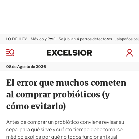
LO DE HOY:
México y Perú
Se jubilan 4 perros detectores
Jalapeños baj
E
x
M
I
c
e
n
n
e
i
08 de Agosto de 2026
ú
l
c
s
i
El error que muchos cometen
i
a
o
r
al comprar probióticos (y
r
S
e
cómo evitarlo)
s
i
ó
Antes de comprar un probiótico conviene revisar su
n
cepa, para qué sirve y cuánto tiempo debe tomarse;
médico explica por qué no todos funcionan igual