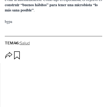
construir “buenos hábitos” para tener una microbiota “lo
más sana posible”
.
bgpa
TEMAS:
Salud
O
G
p
u
c
a
i
r
o
d
n
a
e
r
s