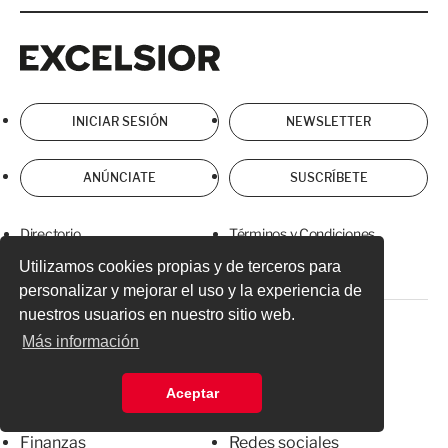
Excelsior
Excelsior
INICIAR SESIÓN
NEWSLETTER
ANÚNCIATE
SUSCRÍBETE
Directorio
Términos y Condiciones
Utilizamos cookies propias y de terceros para
Aviso de Privacidad
personalizar y mejorar el uso y la experiencia de
nuestros usuarios en nuestro sitio web.
Secciones
Suplementos
Más información
Nacional
Última Hora
Aceptar
Internacional
Temas de interés
Finanzas
Redes sociales