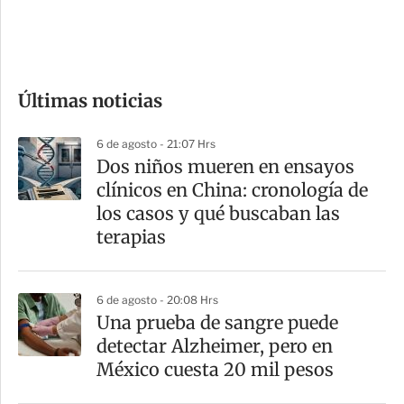
d
e
c
o
Últimas noticias
m
p
6 de agosto - 21:07 Hrs
a
Dos niños mueren en ensayos
r
clínicos en China: cronología de
t
los casos y qué buscaban las
i
terapias
r
6 de agosto - 20:08 Hrs
Una prueba de sangre puede
detectar Alzheimer, pero en
México cuesta 20 mil pesos