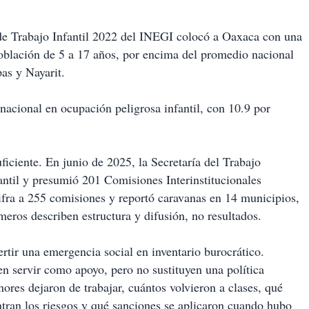
 de Trabajo Infantil 2022 del INEGI colocó a Oaxaca con una
 población de 5 a 17 años, por encima del promedio nacional
pas y Nayarit.
acional en ocupación peligrosa infantil, con 10.9 por
uficiente. En junio de 2025, la Secretaría del Trabajo
antil y presumió 201 Comisiones Interinstitucionales
ifra a 255 comisiones y reportó caravanas en 14 municipios,
meros describen estructura y difusión, no resultados.
rtir una emergencia social en inventario burocrático.
n servir como apoyo, pero no sustituyen una política
res dejaron de trabajar, cuántos volvieron a clases, qué
ntran los riesgos y qué sanciones se aplicaron cuando hubo