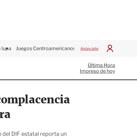
 lupa
Juegos Centroamericanos
Anúnciate
I
n
i
Última Hora
c
Impreso de hoy
i
a
r
S
 complacencia
e
s
i
ra
ó
n
n del DIF estatal reporta un