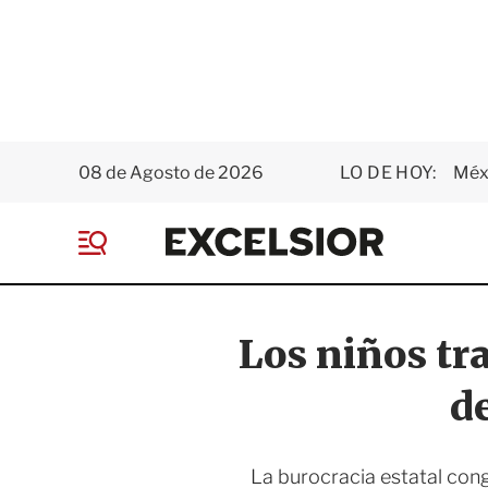
08 de Agosto de 2026
LO DE HOY:
Méxi
E
x
M
c
e
e
n
l
ú
s
Los niños tr
i
o
d
r
La burocracia estatal conge