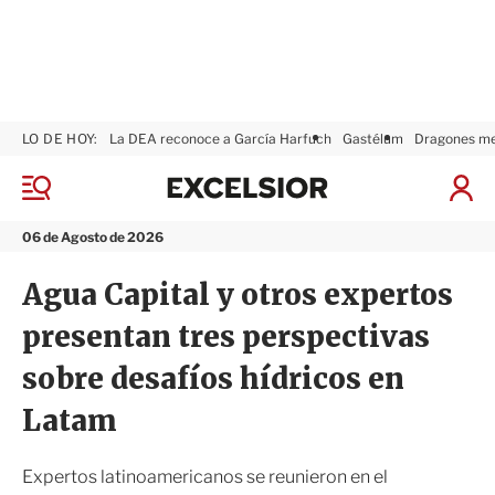
LO DE HOY:
La DEA reconoce a García Harfuch
Gastélum
Dragones m
E
x
M
I
c
e
n
n
e
i
06 de Agosto de 2026
ú
l
c
s
i
Agua Capital y otros expertos
i
a
o
r
presentan tres perspectivas
r
S
e
sobre desafíos hídricos en
s
i
Latam
ó
n
Expertos latinoamericanos se reunieron en el