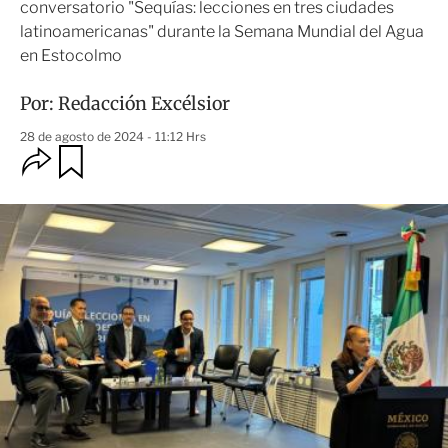
conversatorio "Sequías: lecciones en tres ciudades
latinoamericanas" durante la Semana Mundial del Agua
en Estocolmo
Por:
Redacción Excélsior
28 de agosto de 2024 - 11:12 Hrs
O
G
u
p
a
c
r
i
d
o
a
n
r
e
s
d
e
c
o
m
p
a
r