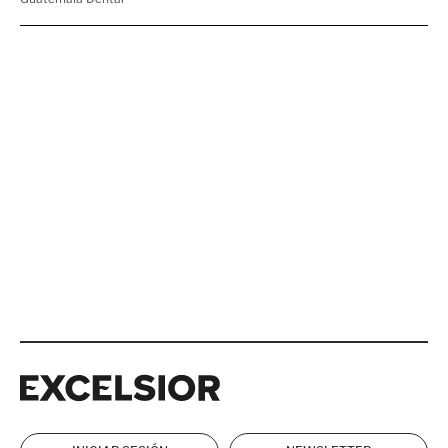
Excelsior
Excelsior