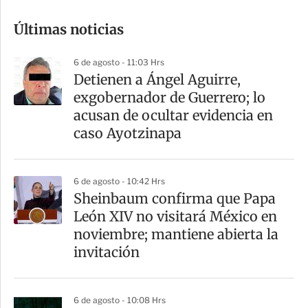
o
Últimas noticias
m
p
6 de agosto - 11:03 Hrs
a
Detienen a Ángel Aguirre,
r
exgobernador de Guerrero; lo
t
acusan de ocultar evidencia en
i
caso Ayotzinapa
r
6 de agosto - 10:42 Hrs
Sheinbaum confirma que Papa
León XIV no visitará México en
noviembre; mantiene abierta la
invitación
6 de agosto - 10:08 Hrs