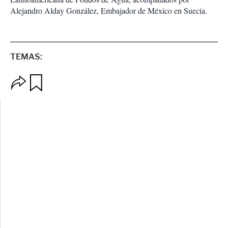
Alejandro Alday González, Embajador de México en Suecia.
TEMAS:
O
G
p
u
c
a
i
r
o
d
n
a
e
r
s
d
e
c