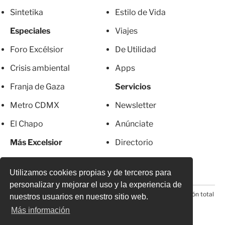
Sintetika
Estilo de Vida
Especiales
Viajes
Foro Excélsior
De Utilidad
Crisis ambiental
Apps
Franja de Gaza
Servicios
Metro CDMX
Newsletter
El Chapo
Anúnciate
Más Excelsior
Directorio
Mujeres
Suscripciones
Utilizamos cookies propias y de terceros para
personalizar y mejorar el uso y la experiencia de
© 2026 Todos los derechos reservados. Prohibida la reproducción total
nuestros usuarios en nuestro sitio web.
o parcial, incluyendo cualquier medio electrónico*
Más información