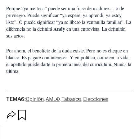
Porque “ya me toca” puede ser una frase de madurez… o de
privilegio. Puede significar “ya esperé, ya aprendí, ya estoy
listo”. O puede significar “ya se liberó la ventanilla familiar”. La
Andy
diferencia no la definirá
en una entrevista. La definirán
sus actos.
Por ahora, el beneficio de la duda existe. Pero no es cheque en
blanco. Es pagaré con intereses. Y en política, como en la vida,
el apellido puede darte la primera línea del currículum. Nunca la
última.
TEMAS:
Opinión
AMLO
Tabasco
Elecciones
O
G
p
u
c
a