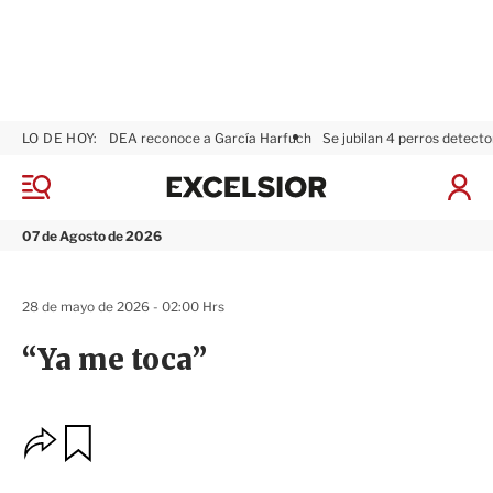
LO DE HOY:
DEA reconoce a García Harfuch
Se jubilan 4 perros detecto
E
x
M
I
c
e
n
n
e
i
07 de Agosto de 2026
ú
l
c
s
i
i
a
28 de mayo de 2026 - 02:00 Hrs
o
r
r
S
“Ya me toca”
e
s
i
ó
O
G
n
u
p
a
c
r