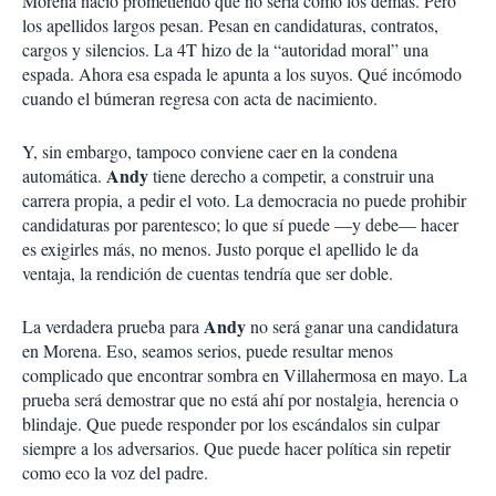
Morena nació prometiendo que no sería como los demás. Pero
los apellidos largos pesan. Pesan en candidaturas, contratos,
cargos y silencios. La 4T hizo de la “autoridad moral” una
espada. Ahora esa espada le apunta a los suyos. Qué incómodo
cuando el búmeran regresa con acta de nacimiento.
Y, sin embargo, tampoco conviene caer en la condena
Andy
automática.
tiene derecho a competir, a construir una
carrera propia, a pedir el voto. La democracia no puede prohibir
candidaturas por parentesco; lo que sí puede —y debe— hacer
es exigirles más, no menos. Justo porque el apellido le da
ventaja, la rendición de cuentas tendría que ser doble.
Andy
La verdadera prueba para
no será ganar una candidatura
en Morena. Eso, seamos serios, puede resultar menos
complicado que encontrar sombra en Villahermosa en mayo. La
prueba será demostrar que no está ahí por nostalgia, herencia o
blindaje. Que puede responder por los escándalos sin culpar
siempre a los adversarios. Que puede hacer política sin repetir
como eco la voz del padre.