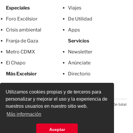
Especiales
Viajes
Foro Excélsior
De Utilidad
Crisis ambiental
Apps
Franja de Gaza
Servicios
Metro CDMX
Newsletter
El Chapo
Anúnciate
Más Excelsior
Directorio
Mujeres
Suscripciones
Utilizamos cookies propias y de terceros para
personalizar y mejorar el uso y la experiencia de
© 2026 Todos los derechos reservados. Prohibida la reproducción total
nuestros usuarios en nuestro sitio web.
o parcial, incluyendo cualquier medio electrónico*
Más información
Aceptar