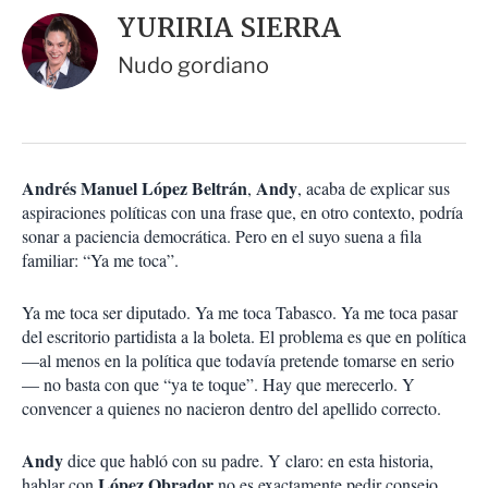
i
d
YURIRIA SIERRA
o
a
n
r
Nudo gordiano
e
s
d
e
c
o
Andrés Manuel López Beltrán
Andy
,
, acaba de explicar sus
m
aspiraciones políticas con una frase que, en otro contexto, podría
p
a
sonar a paciencia democrática. Pero en el suyo suena a fila
r
familiar: “Ya me toca”.
t
i
Ya me toca ser diputado. Ya me toca Tabasco. Ya me toca pasar
r
del escritorio partidista a la boleta. El problema es que en política
—al menos en la política que todavía pretende tomarse en serio
— no basta con que “ya te toque”. Hay que merecerlo. Y
convencer a quienes no nacieron dentro del apellido correcto.
Andy
dice que habló con su padre. Y claro: en esta historia,
López Obrador
hablar con
no es exactamente pedir consejo