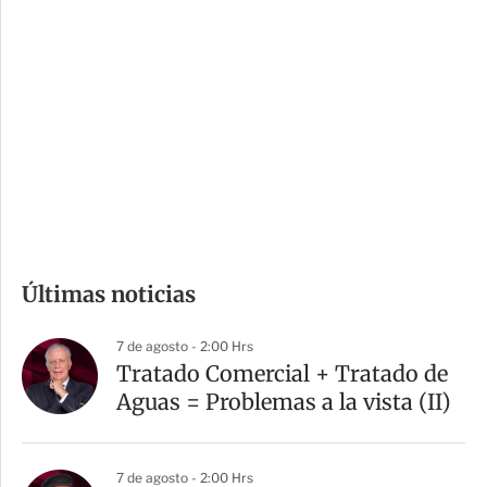
i
r
o
d
n
a
e
r
s
d
e
c
o
m
Últimas noticias
p
a
7 de agosto - 2:00 Hrs
r
Tratado Comercial + Tratado de
t
Aguas = Problemas a la vista (II)
i
r
7 de agosto - 2:00 Hrs