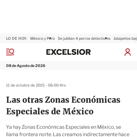
LO DE HOY:
México y Perú
Se jubilan 4 perros detectores
Jalapeños baj
E
x
M
I
c
e
n
n
e
i
08 de Agosto de 2026
ú
l
c
s
i
i
a
11 de octubre de 2015 - 06:00 Hrs
o
r
r
S
Las otras Zonas Económicas
e
s
Especiales de México
i
ó
n
Ya hay Zonas Económicas Especiales en México, se
llama frontera norte. Las creamos indirectamente hace