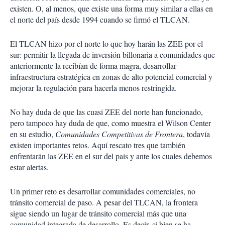
t
existen. O, al menos, que existe una forma muy similar a ellas en
i
el norte del país desde 1994 cuando se firmó el TLCAN.
r
El TLCAN hizo por el norte lo que hoy harán las ZEE por el
sur: permitir la llegada de inversión billonaria a comunidades que
anteriormente la recibían de forma magra, desarrollar
infraestructura estratégica en zonas de alto potencial comercial y
mejorar la regulación para hacerla menos restringida.
No hay duda de que las cuasi ZEE del norte han funcionado,
pero tampoco hay duda de que, como muestra el Wilson Center
en su estudio,
Comunidades Competitivas de Frontera
, todavía
existen importantes retos. Aquí rescato tres que también
enfrentarán las ZEE en el sur del país y ante los cuales debemos
estar alertas.
Un primer reto es desarrollar comunidades comerciales, no
tránsito comercial de paso. A pesar del TLCAN, la frontera
sigue siendo un lugar de tránsito comercial más que una
comunidad integrada de desarrollo. Es decir, si bien se ha