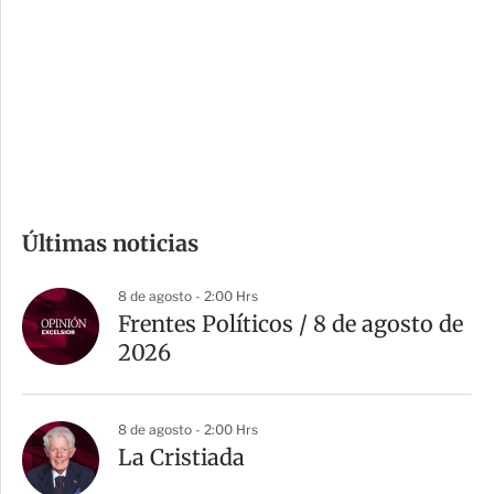
n
a
e
r
s
d
e
c
o
m
Últimas noticias
p
a
8 de agosto - 2:00 Hrs
r
Frentes Políticos / 8 de agosto de
t
2026
i
r
8 de agosto - 2:00 Hrs
La Cristiada