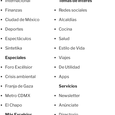
Internacional
Temas de interés
Finanzas
Redes sociales
Ciudad de México
Alcaldías
Deportes
Cocina
Espectáculos
Salud
Sintetika
Estilo de Vida
Especiales
Viajes
Foro Excélsior
De Utilidad
Crisis ambiental
Apps
Franja de Gaza
Servicios
Metro CDMX
Newsletter
El Chapo
Anúnciate
Más Excelsior
Directorio