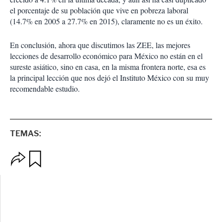
el porcentaje de su población que vive en pobreza laboral
(14.7% en 2005 a 27.7% en 2015), claramente no es un éxito.
En conclusión, ahora que discutimos las ZEE, las mejores
lecciones de desarrollo económico para México no están en el
sureste asiático, sino en casa, en la misma frontera norte, esa es
la principal lección que nos dejó el Instituto México con su muy
recomendable estudio.
TEMAS:
O
G
p
u
c
a
i
r
o
d