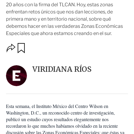
20 años con la firma del TLCAN. Hoy, estas zonas
enfrentan retos únicos que nos dan lecciones, de
primera mano y en territorio nacional, sobre qué
debemos hacer en las verdaderas Zonas Económicas
Especiales que ahora estamos creando en el sur.
O
G
u
p
a
c
r
i
d
VIRIDIANA RÍOS
o
a
n
r
e
s
d
e
c
Esta semana, el Instituto México del Centro Wilson en
o
Washington, D.C., un reconocido centro de investigación,
m
publicó un estudio cuyos resultados elegantemente nos
p
a
recordaron lo que muchos habíamos olvidado en la reciente
r
discusión sobre las Zonas Económicas Especiales: que éstas ya