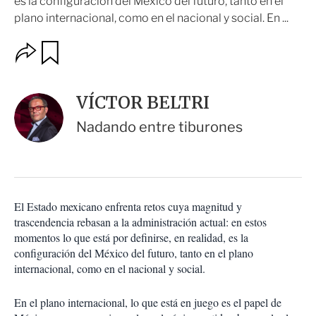
es la configuración del México del futuro, tanto en el
plano internacional, como en el nacional y social. En ...
O
G
u
p
a
c
r
i
d
VÍCTOR BELTRI
o
a
n
r
Nadando entre tiburones
e
s
d
e
c
o
El Estado mexicano enfrenta retos cuya magnitud y
m
trascendencia rebasan a la administración actual: en estos
p
a
momentos lo que está por definirse, en realidad, es la
r
configuración del México del futuro, tanto en el plano
t
internacional, como en el nacional y social.
i
r
En el plano internacional, lo que está en juego es el papel de