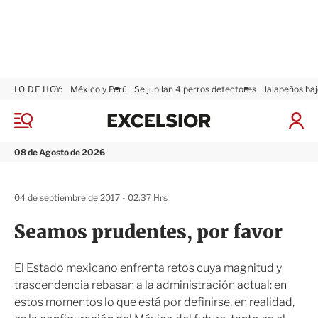
LO DE HOY:
México y Perú
Se jubilan 4 perros detectores
Jalapeños baj
E
x
M
I
c
e
n
n
e
i
08 de Agosto de 2026
ú
l
c
s
i
i
a
04 de septiembre de 2017 - 02:37 Hrs
o
r
r
S
Seamos prudentes, por favor
e
s
i
El Estado mexicano enfrenta retos cuya magnitud y
ó
trascendencia rebasan a la administración actual: en
n
estos momentos lo que está por definirse, en realidad,