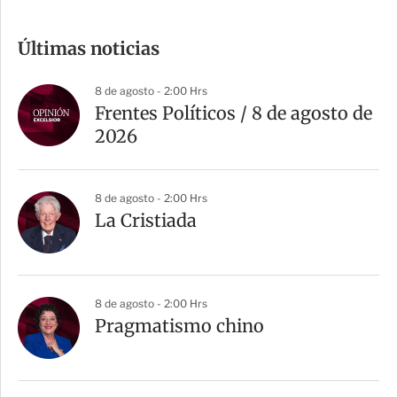
o
m
Últimas noticias
p
a
8 de agosto - 2:00 Hrs
r
Frentes Políticos / 8 de agosto de
t
2026
i
r
8 de agosto - 2:00 Hrs
La Cristiada
8 de agosto - 2:00 Hrs
Pragmatismo chino