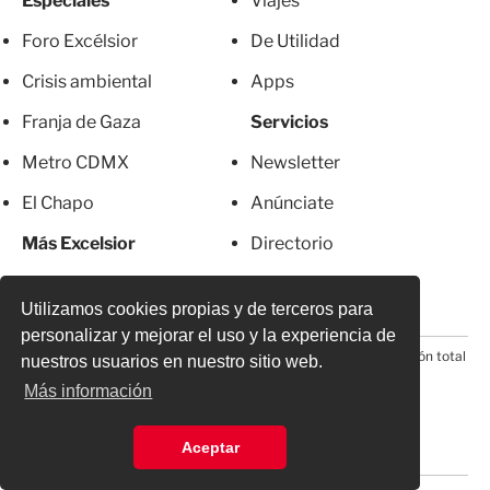
Especiales
Viajes
Foro Excélsior
De Utilidad
Crisis ambiental
Apps
Franja de Gaza
Servicios
Metro CDMX
Newsletter
El Chapo
Anúnciate
Más Excelsior
Directorio
Mujeres
Suscripciones
Utilizamos cookies propias y de terceros para
personalizar y mejorar el uso y la experiencia de
© 2026 Todos los derechos reservados. Prohibida la reproducción total
nuestros usuarios en nuestro sitio web.
o parcial, incluyendo cualquier medio electrónico*
Más información
Aceptar