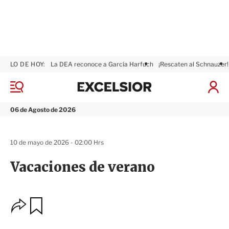
LO DE HOY:
La DEA reconoce a García Harfuch
¡Rescaten al Schnauzer!
E
x
M
I
c
e
n
n
e
i
06 de Agosto de 2026
ú
l
c
s
i
i
a
10 de mayo de 2026 - 02:00 Hrs
o
r
r
S
Vacaciones de verano
e
s
i
ó
O
G
n
u
p
a
c
r