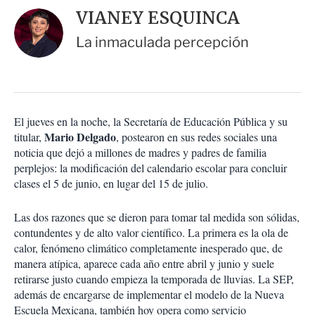
i
d
VIANEY ESQUINCA
o
a
n
r
La inmaculada percepción
e
s
d
e
c
o
El jueves en la noche, la Secretaría de Educación Pública y su
m
Mario Delgado
titular,
p
, postearon en sus redes sociales una
a
noticia que dejó a millones de madres y padres de familia
r
perplejos: la modificación del calendario escolar para concluir
t
clases el 5 de junio, en lugar del 15 de julio.
i
r
Las dos razones que se dieron para tomar tal medida son sólidas,
contundentes y de alto valor científico. La primera es la ola de
calor, fenómeno climático completamente inesperado que, de
manera atípica, aparece cada año entre abril y junio y suele
retirarse justo cuando empieza la temporada de lluvias. La SEP,
además de encargarse de implementar el modelo de la Nueva
Escuela Mexicana, también hoy opera como servicio