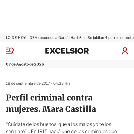
LO DE HOY:
DEA reconoce a García Harfuch
Se jubilan 4 perros detecto
E
x
M
I
c
e
n
n
e
i
07 de Agosto de 2026
ú
l
c
s
i
i
a
18 de septiembre de 2017 - 04:33 Hrs
o
r
r
S
Perfil criminal contra
e
s
mujeres. Mara Castilla
i
ó
n
“Cuídate de los buenos, que a los malos yo te los
señalaré”… En 1915 nació uno de los criminales que