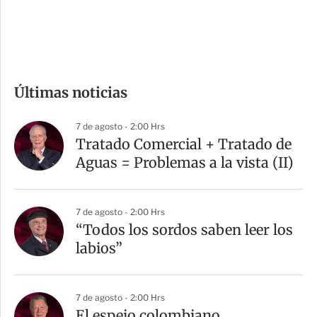
d
e
c
o
m
Últimas noticias
p
a
7 de agosto - 2:00 Hrs
r
Tratado Comercial + Tratado de
t
Aguas = Problemas a la vista (II)
i
r
7 de agosto - 2:00 Hrs
“Todos los sordos saben leer los
labios”
7 de agosto - 2:00 Hrs
El espejo colombiano