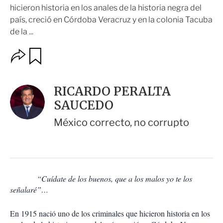
hicieron historia en los anales de la historia negra del
país, creció en Córdoba Veracruz y en la colonia Tacuba
de la ...
O
G
u
p
a
c
r
i
d
RICARDO PERALTA
o
a
n
SAUCEDO
r
e
s
México correcto, no corrupto
d
e
c
o
m
p
“Cuídate de los buenos, que a los malos yo te los
a
señalaré”…
r
t
En 1915 nació uno de los criminales que hicieron historia en los
i
r