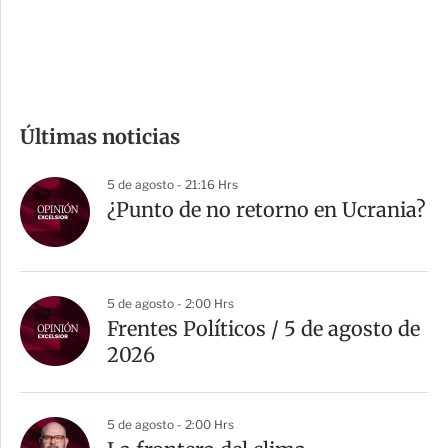
d
e
c
o
m
Últimas noticias
p
a
5 de agosto - 21:16 Hrs
r
¿Punto de no retorno en Ucrania?
t
i
r
5 de agosto - 2:00 Hrs
Frentes Políticos / 5 de agosto de
2026
5 de agosto - 2:00 Hrs