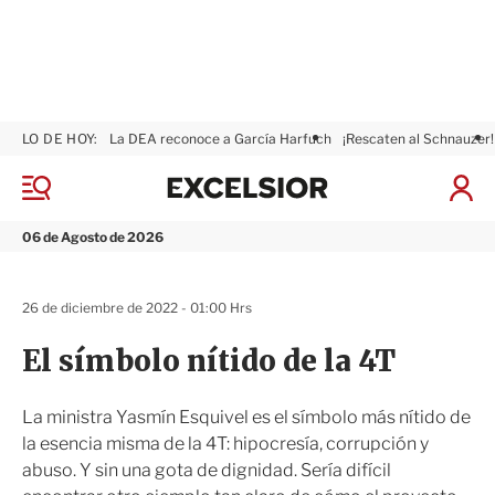
LO DE HOY:
La DEA reconoce a García Harfuch
¡Rescaten al Schnauzer!
E
x
M
I
c
e
n
n
e
i
06 de Agosto de 2026
ú
l
c
s
i
i
a
26 de diciembre de 2022 - 01:00 Hrs
o
r
r
S
El símbolo nítido de la 4T
e
s
i
La ministra Yasmín Esquivel es el símbolo más nítido de
ó
la esencia misma de la 4T: hipocresía, corrupción y
n
abuso. Y sin una gota de dignidad. Sería difícil