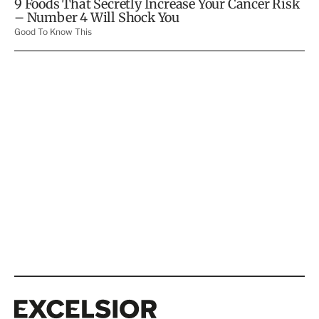
Excelsior
Excelsior