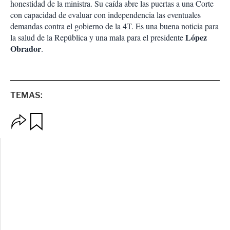
honestidad de la ministra. Su caída abre las puertas a una Corte
con capacidad de evaluar con independencia las eventuales
demandas contra el gobierno de la 4T. Es una buena noticia para
López
la salud de la República y una mala para el presidente
Obrador
.
TEMAS:
O
G
p
u
c
a
i
r
o
d
n
a
e
r
s