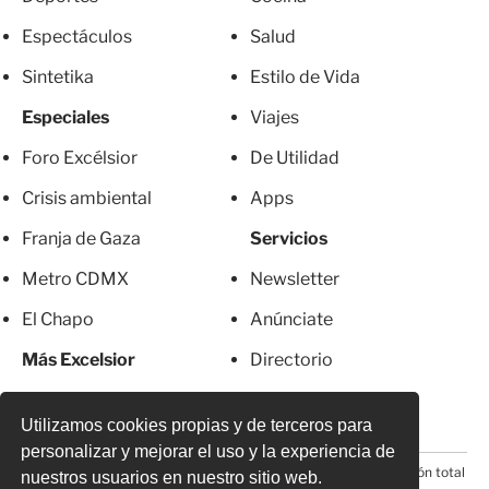
Espectáculos
Salud
Sintetika
Estilo de Vida
Especiales
Viajes
Foro Excélsior
De Utilidad
Crisis ambiental
Apps
Franja de Gaza
Servicios
Metro CDMX
Newsletter
El Chapo
Anúnciate
Más Excelsior
Directorio
Mujeres
Suscripciones
Utilizamos cookies propias y de terceros para
personalizar y mejorar el uso y la experiencia de
© 2026 Todos los derechos reservados. Prohibida la reproducción total
nuestros usuarios en nuestro sitio web.
o parcial, incluyendo cualquier medio electrónico*