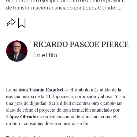
encontrar otro ejemplo tan claro de cómo el proyecto
de transformación anunciado por López Obrador ...
O
G
u
p
a
c
r
i
d
RICARDO PASCOE PIERCE
o
a
n
r
En el filo
e
s
d
e
c
o
Yasmín Esquivel
La ministra
es el símbolo más nítido de la
m
esencia misma de la 4T: hipocresía, corrupción y abuso. Y sin
p
a
una gota de dignidad. Sería difícil encontrar otro ejemplo tan
r
claro de cómo el proyecto de transformación anunciado por
t
López Obrador
se volcó en contra de sí mismo, como el
i
uróboro, consumiéndose a sí mismo sin fin.
r