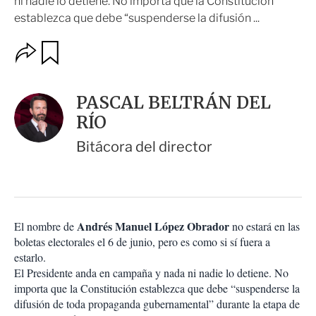
ni nadie lo detiene. No importa que la Constitución
establezca que debe “suspenderse la difusión ...
O
G
u
p
a
c
r
i
d
PASCAL BELTRÁN DEL
o
a
n
RÍO
r
e
s
Bitácora del director
d
e
c
o
m
p
Andrés Manuel López Obrador
El nombre de
no estará en las
a
boletas electorales el 6 de junio, pero es como si sí fuera a
r
estarlo.
t
El Presidente anda en campaña y nada ni nadie lo detiene. No
i
importa que la Constitución establezca que debe “suspenderse la
r
difusión de toda propaganda gubernamental” durante la etapa de