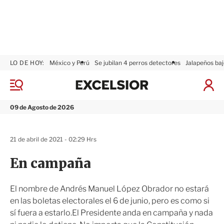
LO DE HOY:
México y Perú
Se jubilan 4 perros detectores
Jalapeños baj
E
x
M
I
c
e
n
n
e
i
09 de Agosto de 2026
ú
l
c
s
i
i
a
21 de abril de 2021 - 02:29 Hrs
o
r
r
S
En campaña
e
s
i
El nombre de Andrés Manuel López Obrador no estará
ó
en las boletas electorales el 6 de junio, pero es como si
n
sí fuera a estarlo.El Presidente anda en campaña y nada