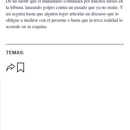
De tal suerte que el mandatario continuará por muchos meses en
la tribuna, lanzando golpes contra un pasado que ya no existe. Y
así seguirá hasta que alguien logre articular un discurso que lo
obligue a medirse con el presente o hasta que la terca realidad lo
acorrale en su esquina.
TEMAS:
O
G
p
u
c
a
i
r
o
d
n
a
e
r
s