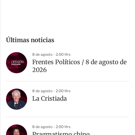
d
e
c
o
m
Últimas noticias
p
a
8 de agosto - 2:00 Hrs
r
Frentes Políticos / 8 de agosto de
t
2026
i
r
8 de agosto - 2:00 Hrs
La Cristiada
8 de agosto - 2:00 Hrs
Pragmatismo chino