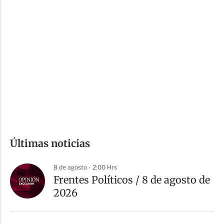
i
r
o
d
n
a
e
r
s
d
e
c
o
m
Últimas noticias
p
a
8 de agosto - 2:00 Hrs
r
Frentes Políticos / 8 de agosto de
t
2026
i
r