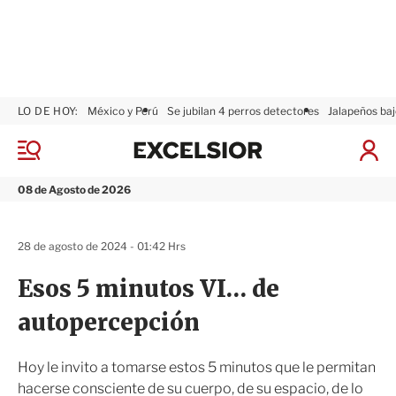
LO DE HOY:
México y Perú
Se jubilan 4 perros detectores
Jalapeños baj
E
x
M
I
c
e
n
n
e
i
08 de Agosto de 2026
ú
l
c
s
i
i
a
28 de agosto de 2024 - 01:42 Hrs
o
r
r
S
Esos 5 minutos VI… de
e
s
autopercepción
i
ó
n
Hoy le invito a tomarse estos 5 minutos que le permitan
hacerse consciente de su cuerpo, de su espacio, de lo