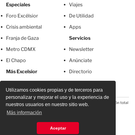
Especiales
Viajes
Foro Excélsior
De Utilidad
Crisis ambiental
Apps
Franja de Gaza
Servicios
Metro CDMX
Newsletter
El Chapo
Anúnciate
Más Excelsior
Directorio
Mujeres
Suscripciones
Utilizamos cookies propias y de terceros para
personalizar y mejorar el uso y la experiencia de
© 2026 Todos los derechos reservados. Prohibida la reproducción total
nuestros usuarios en nuestro sitio web.
o parcial, incluyendo cualquier medio electrónico*
Más información
Aceptar