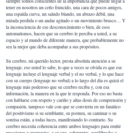
siempre somos conscientes de la importancia que puede llegar a
tener en nosotros un ceño fruncido, una cara de pocos amigos,
una espalda curva, un saludo blando, un abrazo débil, una
mirada perdida o un andar agitado o un movimiento brusco… Y
la inconsciencia de ese desconocimiento o bien, de esos
automatismos, hacen que su cerebro le perciba a usted, a su
espacio y al mundo de diferente manera, que probablemente no
sea la mejor que deba acompañar a sus propósitos.
Su cerebro, mi querido lector, presta absoluta atención a su
lenguaje, eso usted lo sabe, lo que a veces se olvida es que ese
lenguaje incluye el lenguaje verbal y el no verbal, y lo que hace
con su cuerpo (lenguaje no verbal) a lo largo del día es quizá el
lenguaje más poderoso que su cerebro reciba y, con esa
información, la manera en la que le responda. Por eso no basta
con hablarse con respeto y cariño y altas dosis de comprensión y
compasión, tampoco vale con que se convierta en un fanático
del positivismo si su semblante, su postura, su caminar o su
sonrisa están, a todas luces, manifestando lo contrario. Su
cerebro necesita coherencia entre ambos lenguajes para emitir
reacciones y respuestas, a su vez, coherentes, equilibradas y