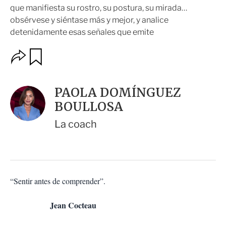
que manifiesta su rostro, su postura, su mirada…
obsérvese y siéntase más y mejor, y analice
detenidamente esas señales que emite
O
G
u
p
a
c
r
i
d
PAOLA DOMÍNGUEZ
o
a
n
BOULLOSA
r
e
s
La coach
d
e
c
o
m
p
“Sentir antes de comprender”.
a
r
Jean Cocteau
t
i
r