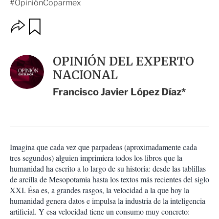
#OpiniónCoparmex
O
G
u
p
a
c
r
i
d
OPINIÓN DEL EXPERTO
o
a
n
NACIONAL
r
e
s
Francisco Javier López Díaz*
d
e
c
o
m
p
Imagina que cada vez que parpadeas (aproximadamente cada
a
tres segundos) alguien imprimiera todos los libros que la
r
humanidad ha escrito a lo largo de su historia: desde las tablillas
t
de arcilla de Mesopotamia hasta los textos más recientes del siglo
i
XXI. Ésa es, a grandes rasgos, la velocidad a la que hoy la
r
humanidad genera datos e impulsa la industria de la inteligencia
artificial. Y esa velocidad tiene un consumo muy concreto: