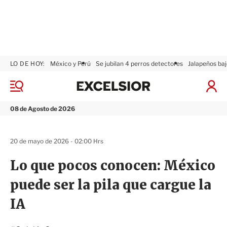
LO DE HOY:
México y Perú
Se jubilan 4 perros detectores
Jalapeños baj
E
x
M
I
c
e
n
n
e
i
08 de Agosto de 2026
ú
l
c
s
i
i
a
20 de mayo de 2026 - 02:00 Hrs
o
r
r
S
Lo que pocos conocen: México
e
s
puede ser la pila que cargue la
i
ó
IA
n