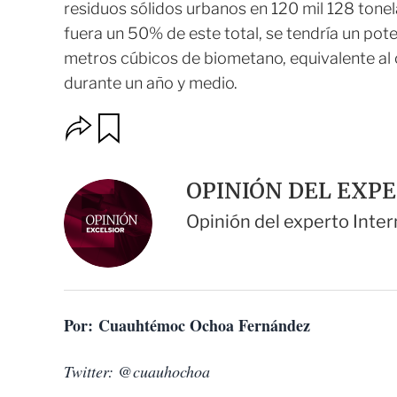
residuos sólidos urbanos en 120 mil 128 tonel
fuera un 50% de este total, se tendría un pot
metros cúbicos de biometano, equivalente a
durante un año y medio.
O
G
u
p
a
c
r
i
d
OPINIÓN DEL EXP
o
a
n
r
Opinión del experto Inter
e
s
d
e
c
o
Por: Cuauhtémoc Ochoa Fernández
m
p
a
Twitter: @cuauhochoa
r
t