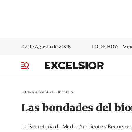
07 de Agosto de 2026
LO DE HOY:
Méxi
E
x
M
c
e
e
n
l
ú
s
08 de abril de 2021 - 00:38 Hrs
i
o
Las bondades del bi
r
La Secretaría de Medio Ambiente y Recursos N