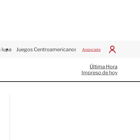
 lupa
Juegos Centroamericanos
Anúnciate
I
n
i
Última Hora
c
Impreso de hoy
i
a
r
S
e
s
i
ó
n