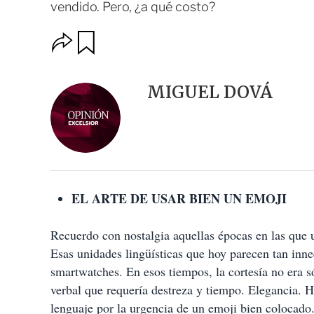
vendido. Pero, ¿a qué costo?
O
G
u
p
a
c
r
i
d
MIGUEL DOVÁ
o
a
n
r
e
s
d
e
c
o
EL ARTE DE USAR BIEN UN EMOJI
m
p
a
Recuerdo con nostalgia aquellas épocas en las que u
r
t
Esas unidades lingüísticas que hoy parecen tan inne
i
smartwatches. En esos tiempos, la cortesía no era s
r
verbal que requería destreza y tiempo. Elegancia. 
lenguaje por la urgencia de un emoji bien colocad