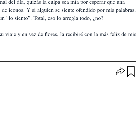
inal del día, quizás la culpa sea mía por esperar que una
de iconos. Y si alguien se siente ofendido por mis palabras,
un “lo siento”. Total, eso lo arregla todo, ¿no?
u viaje y en vez de flores, la recibiré con la más feliz de mis
O
p
u
c
a
i
r
o
d
n
a
e
r
s