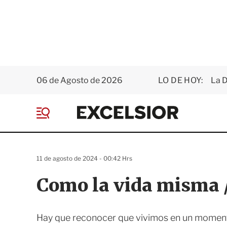
06 de Agosto de 2026
LO DE HOY:
La D
E
x
M
c
e
e
n
l
ú
s
11 de agosto de 2024 - 00:42 Hrs
i
o
Como la vida misma /
r
Hay que reconocer que vivimos en un momento