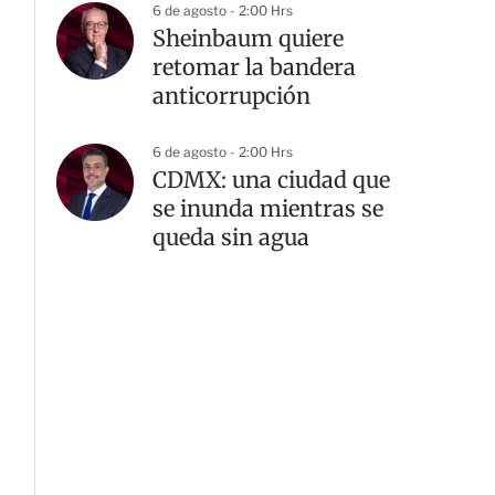
6 de agosto - 2:00 Hrs
Sheinbaum quiere
retomar la bandera
anticorrupción
6 de agosto - 2:00 Hrs
CDMX: una ciudad que
se inunda mientras se
queda sin agua
G