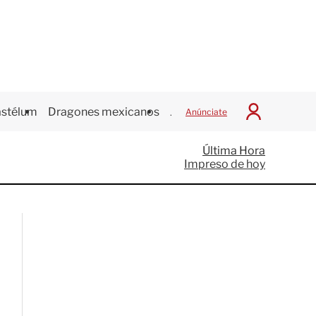
stélum
Dragones mexicanos
Juegos Centroamericanos
Anúnciate
I
n
i
Última Hora
c
Impreso de hoy
i
a
r
S
e
s
i
ó
n