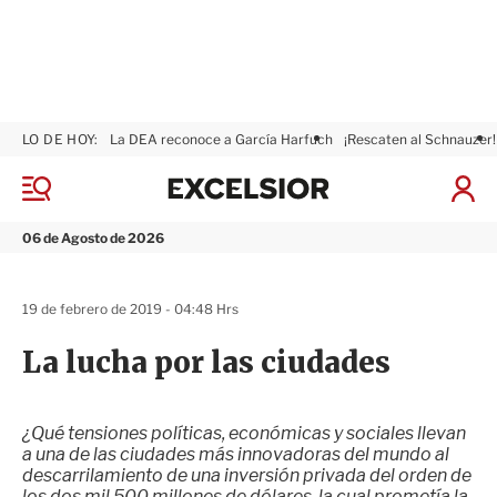
LO DE HOY:
La DEA reconoce a García Harfuch
¡Rescaten al Schnauzer!
E
x
M
I
c
e
n
n
e
i
06 de Agosto de 2026
ú
l
c
s
i
i
a
19 de febrero de 2019 - 04:48 Hrs
o
r
r
S
La lucha por las ciudades
e
s
i
ó
¿Qué tensiones políticas, económicas y sociales llevan
n
a una de las ciudades más innovadoras del mundo al
descarrilamiento de una inversión privada del orden de
los dos mil 500 millones de dólares, la cual prometía la