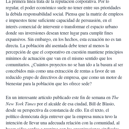
La primera línea trata de la reputación corporativa. Por lo
r
regular, el poder económico suele no tener entre sus prioridades
la debida responsabilidad social. Piensa que la matriz de empleos
e impuestos tiene suficiente capacidad de persuasión, en el
interés comercial de intervenir o transformar el espacio urbano
donde sus inversiones desean tener lugar para cumplir fines
expansivos. Sin embargo, en los hechos, esta ecuación no es tan
directa. La población ahí asentada debe tener al menos la
percepción de que el corporativo en cuestión mantiene principios
mínimos de actuación que van en el mismo sentido que los
comunitarios. ¿Cuántos proyectos no se han ido a la basura al ser
concebidos más como una extracción de rentas a favor de un
reducido grupo de directivos de empresa, que como un motor de
bienestar para la población que les ofrece sede?
En un interesante artículo publicado este fin de semana en
The
New York Times
por el alcalde de esa ciudad, Bill de Blasio,
desde su perspectiva da constancia de ello. En el texto, el
político demócrata deja entrever que la empresa nunca tuvo la
intención de llevar una adecuada relación con la comunidad, al
hacer oídos sordos a reunirse con las organizaciones sindicales,