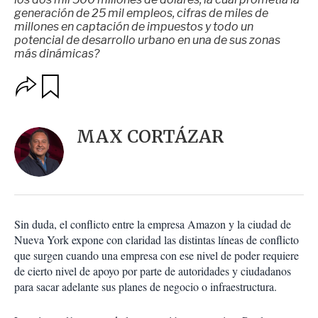
generación de 25 mil empleos, cifras de miles de
millones en captación de impuestos y todo un
potencial de desarrollo urbano en una de sus zonas
más dinámicas?
O
G
u
p
a
c
r
i
d
MAX CORTÁZAR
o
a
n
r
e
s
d
e
c
Sin duda, el conflicto entre la empresa Amazon y la ciudad de
o
Nueva York expone con claridad las distintas líneas de conflicto
m
que surgen cuando una empresa con ese nivel de poder requiere
p
a
de cierto nivel de apoyo por parte de autoridades y ciudadanos
r
para sacar adelante sus planes de negocio o infraestructura.
t
i