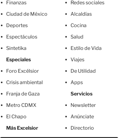
Finanzas
Redes sociales
Ciudad de México
Alcaldías
Deportes
Cocina
Espectáculos
Salud
Sintetika
Estilo de Vida
Especiales
Viajes
Foro Excélsior
De Utilidad
Crisis ambiental
Apps
Franja de Gaza
Servicios
Metro CDMX
Newsletter
El Chapo
Anúnciate
Más Excelsior
Directorio