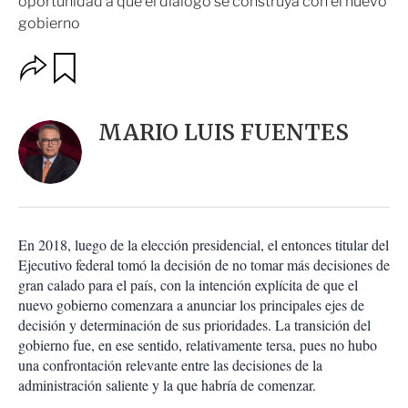
oportunidad a qué el diálogo se construya con el nuevo
gobierno
O
G
u
p
a
c
r
i
d
MARIO LUIS FUENTES
o
a
n
r
e
s
d
e
c
En 2018, luego de la elección presidencial, el entonces titular del
o
Ejecutivo federal tomó la decisión de no tomar más decisiones de
m
gran calado para el país, con la intención explícita de que el
p
a
nuevo gobierno comenzara a anunciar los principales ejes de
r
decisión y determinación de sus prioridades. La transición del
t
gobierno fue, en ese sentido, relativamente tersa, pues no hubo
i
una confrontación relevante entre las decisiones de la
r
administración saliente y la que habría de comenzar.