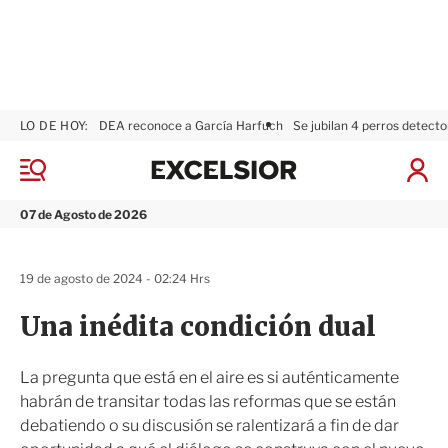
LO DE HOY:
DEA reconoce a García Harfuch
Se jubilan 4 perros detecto
E
x
M
I
c
e
n
n
e
i
07 de Agosto de 2026
ú
l
c
s
i
i
a
19 de agosto de 2024 - 02:24 Hrs
o
r
r
S
Una inédita condición dual
e
s
i
La pregunta que está en el aire es si auténticamente
ó
habrán de transitar todas las reformas que se están
n
debatiendo o su discusión se ralentizará a fin de dar