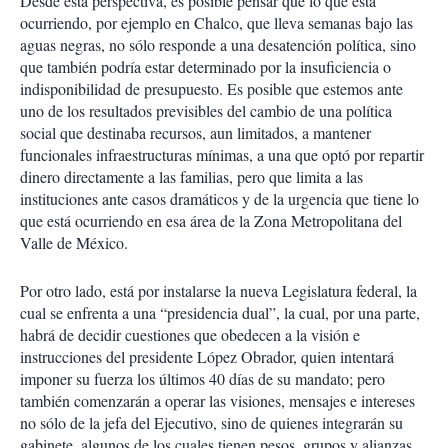
Desde esta perspectiva, es posible pensar que lo que está
ocurriendo, por ejemplo en Chalco, que lleva semanas bajo las
aguas negras, no sólo responde a una desatención política, sino
que también podría estar determinado por la insuficiencia o
indisponibilidad de presupuesto. Es posible que estemos ante
uno de los resultados previsibles del cambio de una política
social que destinaba recursos, aun limitados, a mantener
funcionales infraestructuras mínimas, a una que optó por repartir
dinero directamente a las familias, pero que limita a las
instituciones ante casos dramáticos y de la urgencia que tiene lo
que está ocurriendo en esa área de la Zona Metropolitana del
Valle de México.
Por otro lado, está por instalarse la nueva Legislatura federal, la
cual se enfrenta a una “presidencia dual”, la cual, por una parte,
habrá de decidir cuestiones que obedecen a la visión e
instrucciones del presidente López Obrador, quien intentará
imponer su fuerza los últimos 40 días de su mandato; pero
también comenzarán a operar las visiones, mensajes e intereses
no sólo de la jefa del Ejecutivo, sino de quienes integrarán su
gabinete, algunos de los cuales tienen pesos, grupos y alianzas