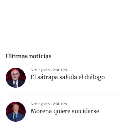
e
r
s
d
e
c
o
m
Últimas noticias
p
a
6 de agosto - 2:00 Hrs
r
El sátrapa saluda el diálogo
t
i
r
6 de agosto - 2:00 Hrs
Morena quiere suicidarse