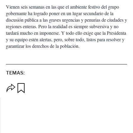
Vienen seis semanas en las que el ambiente festivo del grupo
gobernante ha logrado poner en un lugar secundario de la
discusión pública a las graves urgencias y penurias de ciudades y
regiones enteras. Pero la realidad es siempre subversiva y no
tardará mucho en imponerse. Y todo ello exige que la Presidenta
y su equipo estén alertas, pero, sobre todo, listos para resolver y
garantizar los derechos de la población.
TEMAS:
O
G
p
u
c
a
i
r
o
d
n
a