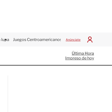
 lupa
Juegos Centroamericanos
Anúnciate
I
n
i
Última Hora
c
Impreso de hoy
i
a
r
S
e
s
i
ó
n