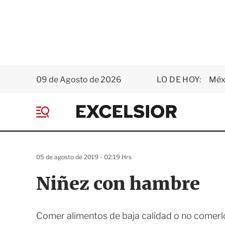
09 de Agosto de 2026
LO DE HOY:
Méxi
E
x
M
c
e
e
n
l
ú
s
05 de agosto de 2019 - 02:19 Hrs
i
o
Niñez con hambre
r
Comer alimentos de baja calidad o no comerl