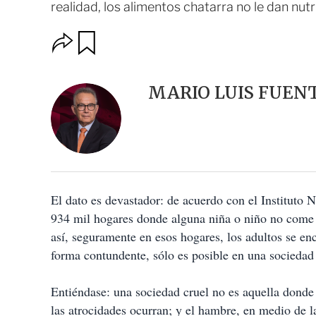
realidad, los alimentos chatarra no le dan nu
O
G
u
p
a
c
r
i
d
MARIO LUIS FUEN
o
a
n
r
e
s
d
e
c
o
El dato es devastador: de acuerdo con el Instituto 
m
p
934 mil hogares donde alguna niña o niño no come en
a
así, seguramente en esos hogares, los adultos se en
r
t
forma contundente, sólo es posible en una sociedad 
i
r
Entiéndase: una sociedad cruel no es aquella donde 
las atrocidades ocurran; y el hambre, en medio de 