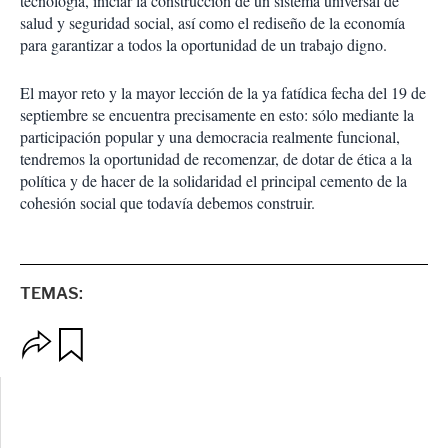
tecnología, iniciar la construcción de un sistema universal de
salud y seguridad social, así como el rediseño de la economía
para garantizar a todos la oportunidad de un trabajo digno.
El mayor reto y la mayor lección de la ya fatídica fecha del 19 de
septiembre se encuentra precisamente en esto: sólo mediante la
participación popular y una democracia realmente funcional,
tendremos la oportunidad de recomenzar, de dotar de ética a la
política y de hacer de la solidaridad el principal cemento de la
cohesión social que todavía debemos construir.
TEMAS:
O
G
p
u
c
a
i
r