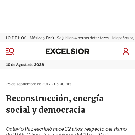
LO DE HOY:
México y Perú
Se jubilan 4 perros detectores
Jalapeños baj
E
x
M
I
c
e
n
n
e
i
10 de Agosto de 2026
ú
l
c
s
i
i
a
25 de septiembre de 2017 - 05:00 Hrs
o
r
r
S
Reconstrucción, energía
e
s
social y democracia
i
ó
n
Octavio Paz escribió hace 32 años, respecto del sismo
de 1985: “Ahora, los temblores del 19 y el 20 de