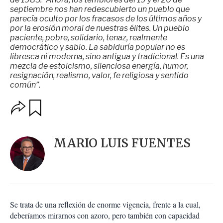
septiembre nos han redescubierto un pueblo que
parecía oculto por los fracasos de los últimos años y
por la erosión moral de nuestras élites. Un pueblo
paciente, pobre, solidario, tenaz, realmente
democrático y sabio. La sabiduría popular no es
libresca ni moderna, sino antigua y tradicional. Es una
mezcla de estoicismo, silenciosa energía, humor,
resignación, realismo, valor, fe religiosa y sentido
común”.
O
G
u
p
a
c
r
i
d
MARIO LUIS FUENTES
o
a
n
r
e
s
d
e
c
Se trata de una reflexión de enorme vigencia, frente a la cual,
o
deberíamos mirarnos con azoro, pero también con capacidad
m