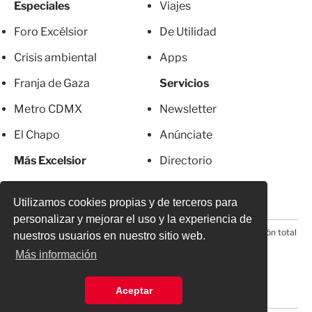
Especiales
Viajes
Foro Excélsior
De Utilidad
Crisis ambiental
Apps
Franja de Gaza
Servicios
Metro CDMX
Newsletter
El Chapo
Anúnciate
Más Excelsior
Directorio
Mujeres
Suscripciones
Utilizamos cookies propias y de terceros para
personalizar y mejorar el uso y la experiencia de
© 2026 Todos los derechos reservados. Prohibida la reproducción total
nuestros usuarios en nuestro sitio web.
o parcial, incluyendo cualquier medio electrónico*
Más información
Aceptar