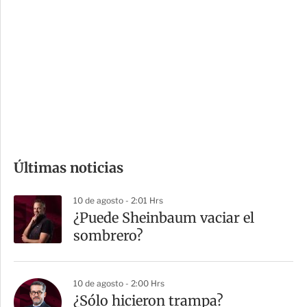
o
d
n
a
e
r
s
d
e
c
o
m
Últimas noticias
p
a
10 de agosto - 2:01 Hrs
r
¿Puede Sheinbaum vaciar el
t
sombrero?
i
r
10 de agosto - 2:00 Hrs
¿Sólo hicieron trampa?