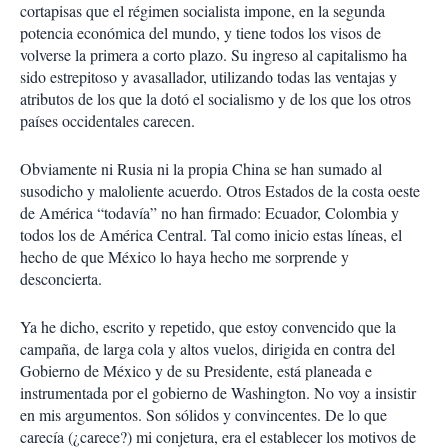
cortapisas que el régimen socialista impone, en la segunda
m
potencia económica del mundo, y tiene todos los visos de
p
a
volverse la primera a corto plazo. Su ingreso al capitalismo ha
r
sido estrepitoso y avasallador, utilizando todas las ventajas y
t
atributos de los que la dotó el socialismo y de los que los otros
i
países occidentales carecen.
r
Obviamente ni Rusia ni la propia China se han sumado al
susodicho y maloliente acuerdo. Otros Estados de la costa oeste
de América “todavía” no han firmado: Ecuador, Colombia y
todos los de América Central. Tal como inicio estas líneas, el
hecho de que México lo haya hecho me sorprende y
desconcierta.
Ya he dicho, escrito y repetido, que estoy convencido que la
campaña, de larga cola y altos vuelos, dirigida en contra del
Gobierno de México y de su Presidente, está planeada e
instrumentada por el gobierno de Washington. No voy a insistir
en mis argumentos. Son sólidos y convincentes. De lo que
carecía (¿carece?) mi conjetura, era el establecer los motivos de