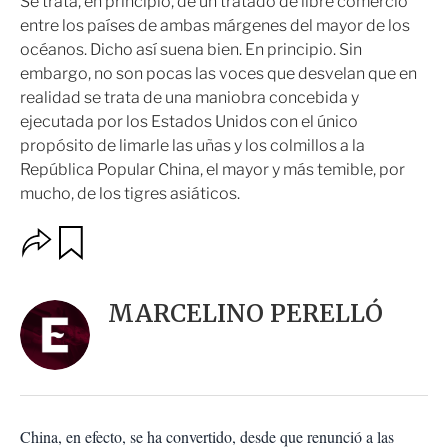
Se trata, en principio, de un tratado de libre comercio
entre los países de ambas márgenes del mayor de los
océanos. Dicho así suena bien. En principio. Sin
embargo, no son pocas las voces que desvelan que en
realidad se trata de una maniobra concebida y
ejecutada por los Estados Unidos con el único
propósito de limarle las uñas y los colmillos a la
República Popular China, el mayor y más temible, por
mucho, de los tigres asiáticos.
O
G
u
p
a
c
r
i
d
MARCELINO PERELLÓ
o
a
n
r
e
s
d
e
c
China, en efecto, se ha convertido, desde que renunció a las
o