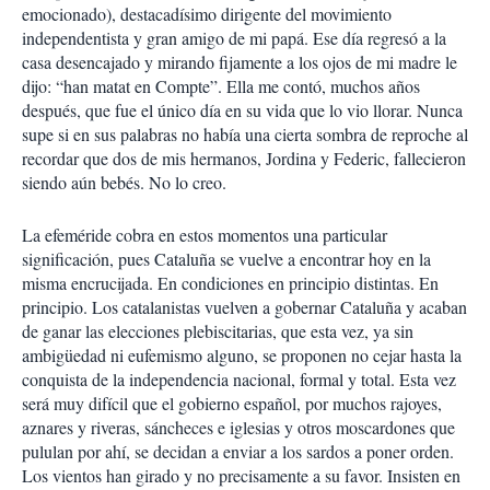
emocionado), destacadísimo dirigente del movimiento
independentista y gran amigo de mi papá. Ese día regresó a la
casa desencajado y mirando fijamente a los ojos de mi madre le
dijo: “han matat en Compte”. Ella me contó, muchos años
después, que fue el único día en su vida que lo vio llorar. Nunca
supe si en sus palabras no había una cierta sombra de reproche al
recordar que dos de mis hermanos, Jordina y Federic, fallecieron
siendo aún bebés. No lo creo.
La efeméride cobra en estos momentos una particular
significación, pues Cataluña se vuelve a encontrar hoy en la
misma encrucijada. En condiciones en principio distintas. En
principio. Los catalanistas vuelven a gobernar Cataluña y acaban
de ganar las elecciones plebiscitarias, que esta vez, ya sin
ambigüedad ni eufemismo alguno, se proponen no cejar hasta la
conquista de la independencia nacional, formal y total. Esta vez
será muy difícil que el gobierno español, por muchos rajoyes,
aznares y riveras, sáncheces e iglesias y otros moscardones que
pululan por ahí, se decidan a enviar a los sardos a poner orden.
Los vientos han girado y no precisamente a su favor. Insisten en