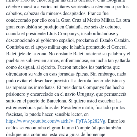
célebre muestra a varios militares sonrientes sosteniendo por los
cabellos, cabezas de mineros decapitados. Franco fue
condecorado por ello con la Gran Cruz al Mérito Militar. La otra
gran convulsión se produjo en Cataluña ese seis de octubre,
cuando el presidente Lluís Companys, insubordinándose y
desconociendo al gobierno español, proclama el Estado Catalán.
Confiaba en el apoyo militar que le había prometido el General
Batet, jefe de la zona. No obstante Batet traicionó su palabra y el
pueblo se sublevó en armas, enfrentándose, en lucha tan gallarda
como desigual, al ejército. Fueron muchos los patriotas que
ofrendaron su vida en esas jornadas épicas. Sin embargo, nada
pudo evitar el desenlace previsto. La derrota fue crudelísima y
las represalias inmediatas. El presidente Companys fue hecho
prisionero y encarcelado en el navío Uruguay, que permanecía
surto en el puerto de Barcelona. Si quiere usted escuchar las
estremecedoras palabras del Presidente mártir, fusilado por los
fascistas, lo puede hacer, sensible lector, en
https://www.youtube.com/watch?v=FpTA3p282Vg
. Entre los
caídos se encontraba el gran Jaume Compte (al que también
dediqué una columna, esta vez a guisa de homenaje