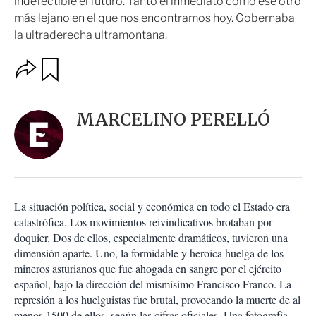
indefectible el futuro. Tanto el inmediato como ese otro
más lejano en el que nos encontramos hoy. Gobernaba
la ultraderecha ultramontana.
O
G
u
p
a
c
r
i
d
MARCELINO PERELLÓ
o
a
n
r
e
s
d
e
c
La situación política, social y económica en todo el Estado era
o
catastrófica. Los movimientos reivindicativos brotaban por
m
doquier. Dos de ellos, especialmente dramáticos, tuvieron una
p
a
dimensión aparte. Uno, la formidable y heroica huelga de los
r
mineros asturianos que fue ahogada en sangre por el ejército
t
español, bajo la dirección del mismísimo Francisco Franco. La
i
represión a los huelguistas fue brutal, provocando la muerte de al
r
menos 1500 de ellos, según las cifras oficiales. Una fotografía