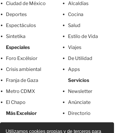
Ciudad de México
Alcaldías
Deportes
Cocina
Espectáculos
Salud
Sintetika
Estilo de Vida
Especiales
Viajes
Foro Excélsior
De Utilidad
Crisis ambiental
Apps
Franja de Gaza
Servicios
Metro CDMX
Newsletter
El Chapo
Anúnciate
Más Excelsior
Directorio
Mujeres
Suscripciones
Utilizamos cookies propias y de terceros para