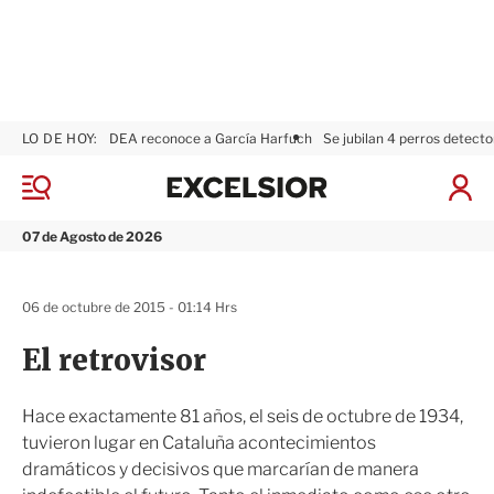
LO DE HOY:
DEA reconoce a García Harfuch
Se jubilan 4 perros detecto
E
x
M
I
c
e
n
n
e
i
07 de Agosto de 2026
ú
l
c
s
i
i
a
06 de octubre de 2015 - 01:14 Hrs
o
r
r
S
El retrovisor
e
s
i
Hace exactamente 81 años, el seis de octubre de 1934,
ó
tuvieron lugar en Cataluña acontecimientos
n
dramáticos y decisivos que marcarían de manera