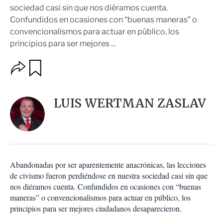
sociedad casi sin que nos diéramos cuenta.
Confundidos en ocasiones con “buenas maneras” o
convencionalismos para actuar en público, los
principios para ser mejores ...
O
G
u
p
a
c
r
i
d
LUIS WERTMAN ZASLAV
o
a
n
r
e
s
d
e
c
Abandonadas por ser aparentemente anacrónicas, las lecciones
o
de civismo fueron perdiéndose en nuestra sociedad casi sin que
m
nos diéramos cuenta. Confundidos en ocasiones con “buenas
p
a
maneras” o convencionalismos para actuar en público, los
r
principios para ser mejores ciudadanos desaparecieron.
t