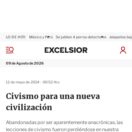
LO DE HOY:
México y Perú
Se jubilan 4 perros detectores
Jalapeños baj
E
x
M
I
c
e
n
n
e
i
09 de Agosto de 2026
ú
l
c
s
i
i
a
12 de mayo de 2024 - 00:52 Hrs
o
r
r
S
Civismo para una nueva
e
s
civilización
i
ó
n
Abandonadas por ser aparentemente anacrónicas, las
lecciones de civismo fueron perdiéndose en nuestra