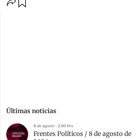
O
G
p
u
c
a
i
r
o
d
n
a
e
r
s
d
e
c
o
m
Últimas noticias
p
a
8 de agosto - 2:00 Hrs
r
Frentes Políticos / 8 de agosto de