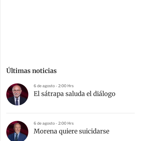
n
a
e
r
s
d
e
c
o
m
Últimas noticias
p
a
6 de agosto - 2:00 Hrs
r
El sátrapa saluda el diálogo
t
i
r
6 de agosto - 2:00 Hrs
Morena quiere suicidarse