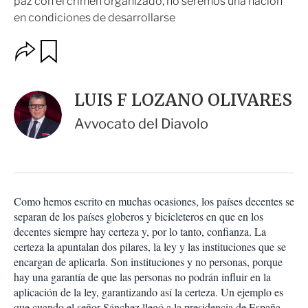
paz con el crimen organizado, no seremos una nación
en condiciones de desarrollarse
O
G
u
p
a
c
r
i
d
LUIS F LOZANO OLIVARES
o
a
n
r
Avvocato del Diavolo
e
s
d
e
c
o
Como hemos escrito en muchas ocasiones, los países decentes se
m
separan de los países globeros y bicicleteros en que en los
p
a
decentes siempre hay certeza y, por lo tanto, confianza. La
r
certeza la apuntalan dos pilares, la ley y las instituciones que se
t
encargan de aplicarla. Son instituciones y no personas, porque
i
hay una garantía de que las personas no podrán influir en la
r
aplicación de la ley, garantizando así la certeza. Un ejemplo es
que cuando el señor Sánchez llegó a la presidencia de España