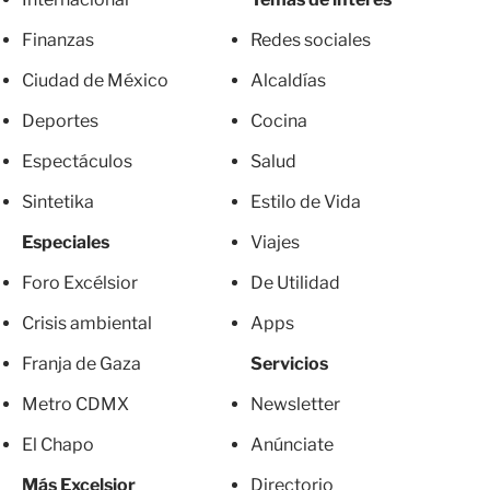
Finanzas
Redes sociales
Ciudad de México
Alcaldías
Deportes
Cocina
Espectáculos
Salud
Sintetika
Estilo de Vida
Especiales
Viajes
Foro Excélsior
De Utilidad
Crisis ambiental
Apps
Franja de Gaza
Servicios
Metro CDMX
Newsletter
El Chapo
Anúnciate
Más Excelsior
Directorio