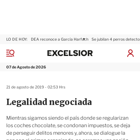
LO DE HOY:
DEA reconoce a García Harfuch
Se jubilan 4 perros detecto
E
x
M
I
c
e
n
n
e
i
07 de Agosto de 2026
ú
l
c
s
i
i
a
21 de agosto de 2019 - 02:53 Hrs
o
r
r
S
Legalidad negociada
e
s
i
Mientras sigamos siendo el país donde se regularizan
ó
los coches chocolate, se condonan impuestos, se deja
n
de perseguir delitos menores y, ahora, se dialogue la