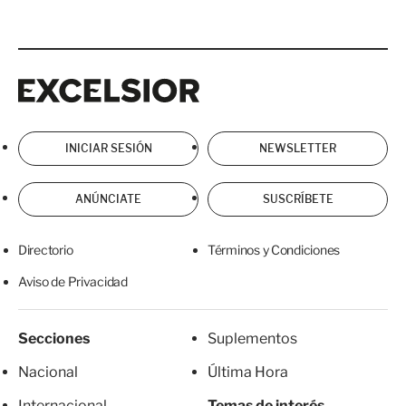
Excelsior
Excelsior
INICIAR SESIÓN
NEWSLETTER
ANÚNCIATE
SUSCRÍBETE
Directorio
Términos y Condiciones
Aviso de Privacidad
Secciones
Suplementos
Nacional
Última Hora
Internacional
Temas de interés