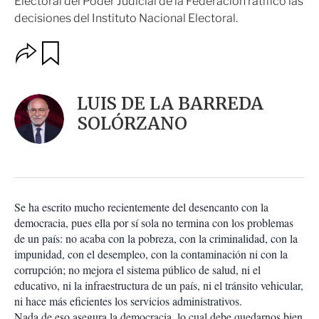
Electoral del Poder Judicial de la Federación ratificó las
decisiones del Instituto Nacional Electoral.
O
G
u
p
a
c
r
i
d
LUIS DE LA BARREDA
o
a
n
SOLÓRZANO
r
e
s
d
e
c
o
Se ha escrito mucho recientemente del desencanto con la
m
democracia, pues ella por sí sola no termina con los problemas
p
a
de un país: no acaba con la pobreza, con la criminalidad, con la
r
impunidad, con el desempleo, con la contaminación ni con la
t
corrupción; no mejora el sistema público de salud, ni el
i
educativo, ni la infraestructura de un país, ni el tránsito vehicular,
r
ni hace más eficientes los servicios administrativos.
Nada de eso asegura la democracia, lo cual debe quedarnos bien