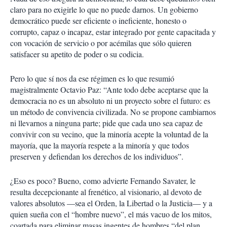
claro para no exigirle lo que no puede darnos. Un gobierno
democrático puede ser eficiente o ineficiente, honesto o
corrupto, capaz o incapaz, estar integrado por gente capacitada y
con vocación de servicio o por acémilas que sólo quieren
satisfacer su apetito de poder o su codicia.
Pero lo que sí nos da ese régimen es lo que resumió
magistralmente Octavio Paz: “Ante todo debe aceptarse que la
democracia no es un absoluto ni un proyecto sobre el futuro: es
un método de convivencia civilizada. No se propone cambiarnos
ni llevarnos a ninguna parte; pide que cada uno sea capaz de
convivir con su vecino, que la minoría acepte la voluntad de la
mayoría, que la mayoría respete a la minoría y que todos
preserven y defiendan los derechos de los individuos”.
¿Eso es poco? Bueno, como advierte Fernando Savater, le
resulta decepcionante al frenético, al visionario, al devoto de
valores absolutos —sea el Orden, la Libertad o la Justicia— y a
quien sueña con el “hombre nuevo”, el más vacuo de los mitos,
coartada para eliminar masas ingentes de hombres “del plan