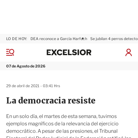
LO DE HOY:
DEA reconoce a García Harfuch
Se jubilan 4 perros detecto
E
x
M
I
c
e
n
n
e
i
07 de Agosto de 2026
ú
l
c
s
i
i
a
29 de abril de 2021 - 03:41 Hrs
o
r
r
S
La democracia resiste
e
s
i
En un solo día, el martes de esta semana, tuvimos
ó
ejemplos magníficos de la relevancia del ejercicio
n
democrático. A pesar de las presiones, el Tribunal