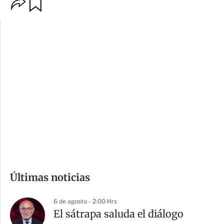
O
G
p
u
c
a
i
r
o
d
n
a
e
r
s
d
e
c
o
m
Últimas noticias
p
a
6 de agosto - 2:00 Hrs
r
El sátrapa saluda el diálogo