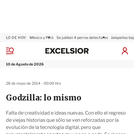
LO DE HOY:
México y Perú
Se jubilan 4 perros detectores
Jalapeños baj
E
x
M
I
c
e
n
n
e
i
10 de Agosto de 2026
ú
l
c
s
i
i
a
28 de mayo de 2014 - 00:00 Hrs
o
r
r
S
Godzilla: lo mismo
e
s
i
Falta de creatividad e ideas nuevas. Con ello el regreso
ó
de viejas historias que sólo se ven reforzadas por la
n
evolución de la tecnología digital, pero que