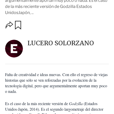
argumentalmente aportan muy poco o nada. Es el caso
de la más reciente versión de Godzilla Estados
UnidosJapón, ...
O
G
u
p
a
c
r
i
d
LUCERO SOLORZANO
o
a
n
r
e
s
d
e
c
Falta de creatividad e ideas nuevas. Con ello el regreso de viejas
o
historias que sólo se ven reforzadas por la evolución de la
m
tecnología digital, pero que argumentalmente aportan muy poco
p
a
o nada.
r
t
Es el caso de la más reciente versión de
Godzilla
(Estados
i
Unidos-Japón, 2014). Es el segundo largometraje del director
r