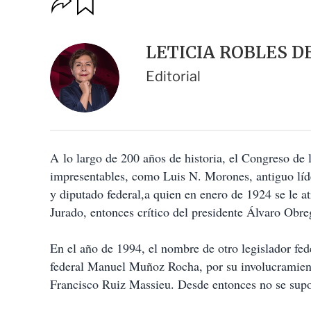
u
p
a
c
r
i
d
LETICIA ROBLES D
o
a
n
r
Editorial
e
s
d
e
c
o
A
lo largo de 200 años de historia, el Congreso de 
m
p
impresentables, como Luis N. Morones, antiguo l
a
y diputado federal,a quien en enero de 1924 se le 
r
t
Jurado, entonces crítico del presidente Álvaro Obre
i
r
En el año de 1994, el nombre de otro legislador fede
federal Manuel Muñoz Rocha, por su involucramiento
Francisco Ruiz Massieu. Desde entonces no se supo