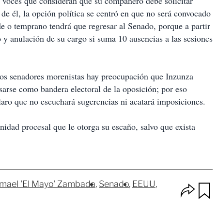
 voces que consideran que su compañero debe solicitar
de él, la opción política se centró en que no será convocado
e o temprano tendrá que regresar al Senado, porque a partir
o y anulación de su cargo si suma 10 ausencias a las sesiones
e los senadores morenistas hay preocupación que Inzunza
 usarse como bandera electoral de la oposición; por eso
claro que no escuchará sugerencias ni acatará imposiciones.
idad procesal que le otorga su escaño, salvo que exista
smael 'El Mayo' Zambada
Senado
EEUU
O
p
u
c
a