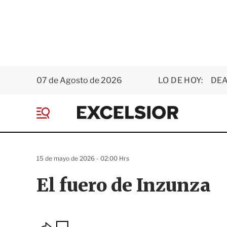
07 de Agosto de 2026
LO DE HOY:
DEA
E
x
M
c
e
e
n
l
ú
s
15 de mayo de 2026 - 02:00 Hrs
i
o
El fuero de Inzunza
r
O
G