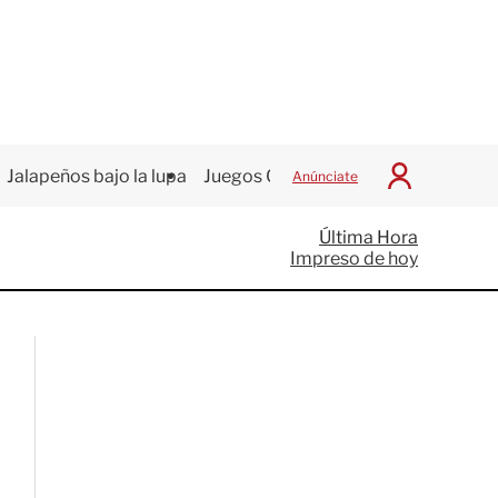
Jalapeños bajo la lupa
Juegos Centroamericanos
Anúnciate
I
n
i
Última Hora
c
Impreso de hoy
i
a
r
S
e
s
i
ó
n