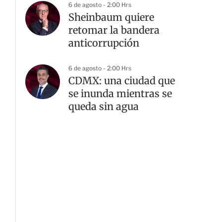
6 de agosto - 2:00 Hrs
Sheinbaum quiere
retomar la bandera
anticorrupción
6 de agosto - 2:00 Hrs
CDMX: una ciudad que
se inunda mientras se
queda sin agua
G