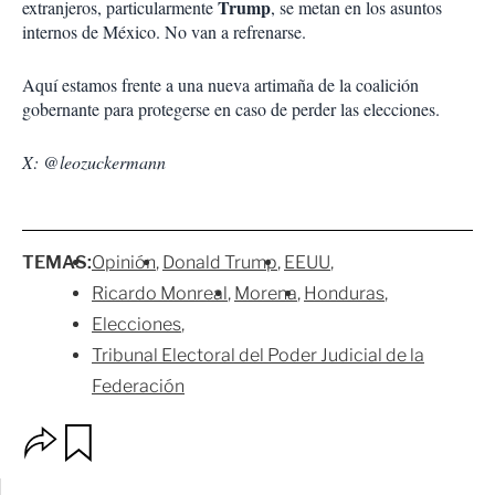
Trump
extranjeros, particularmente
, se metan en los asuntos
internos de México. No van a refrenarse.
Aquí estamos frente a una nueva artimaña de la coalición
gobernante para protegerse en caso de perder las elecciones.
X: @leozuckermann
TEMAS:
Opinión
Donald Trump
EEUU
Ricardo Monreal
Morena
Honduras
Elecciones
Tribunal Electoral del Poder Judicial de la
Federación
O
G
p
u