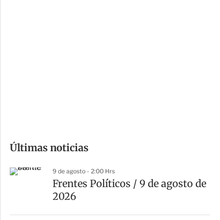
c
a
i
r
o
d
n
a
e
r
s
d
e
c
o
m
Últimas noticias
p
a
9 de agosto - 2:00 Hrs
r
Frentes Políticos / 9 de agosto de
t
2026
i