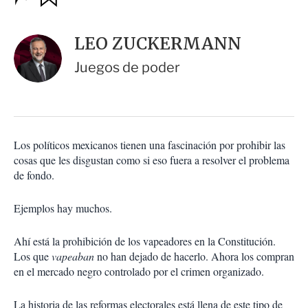
u
p
a
c
r
i
d
LEO ZUCKERMANN
o
a
n
r
Juegos de poder
e
s
d
e
c
o
Los políticos mexicanos tienen una fascinación por prohibir las
m
cosas que les disgustan como si eso fuera a resolver el problema
p
a
de fondo.
r
t
Ejemplos hay muchos.
i
r
Ahí está la prohibición de los vapeadores en la Constitución.
Los que
vapeaban
no han dejado de hacerlo. Ahora los compran
en el mercado negro controlado por el crimen organizado.
La historia de las reformas electorales está llena de este tipo de