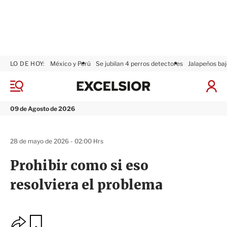
LO DE HOY:
México y Perú
Se jubilan 4 perros detectores
Jalapeños baj
E
x
M
I
c
e
n
n
e
i
09 de Agosto de 2026
ú
l
c
s
i
i
a
28 de mayo de 2026 - 02:00 Hrs
o
r
r
S
Prohibir como si eso
e
s
resolviera el problema
i
ó
n
O
G