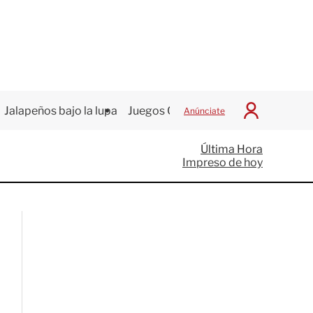
Jalapeños bajo la lupa
Juegos Centroamericanos
Anúnciate
I
n
i
Última Hora
c
Impreso de hoy
i
a
r
S
e
s
i
ó
n