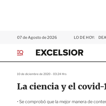
07 de Agosto de 2026
LO DE HOY:
DEA
E
x
M
c
e
e
n
l
ú
s
10 de diciembre de 2020 - 03:24 Hrs
i
o
La ciencia y el covid-
r
• Se comprobó que la mejor manera de conten