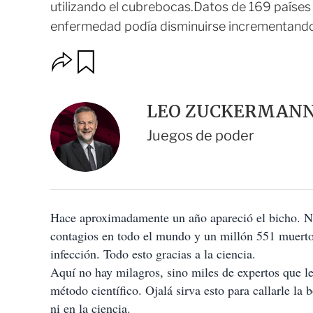
utilizando el cubrebocas.Datos de 169 países
enfermedad podía disminuirse incrementando
O
G
u
p
a
c
r
i
d
LEO ZUCKERMAN
o
a
n
r
Juegos de poder
e
s
d
e
c
o
Hace aproximadamente un año apareció el bicho. No
m
p
contagios en todo el mundo y un millón 551 muertos
a
infección. Todo esto gracias a la ciencia.
r
t
Aquí no hay milagros, sino miles de expertos que le
i
método científico. Ojalá sirva esto para callarle la 
r
ni en la ciencia.