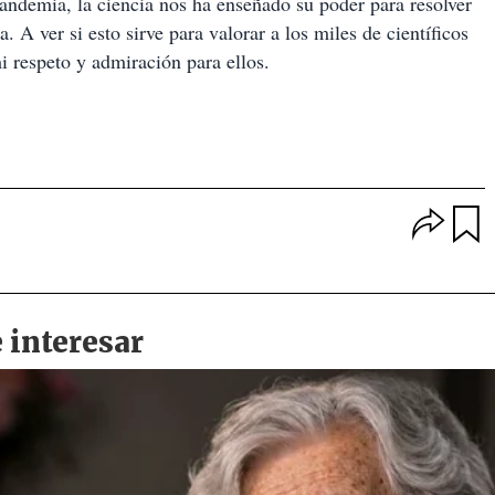
 pandemia, la ciencia nos ha enseñado su poder para resolver
A ver si esto sirve para valorar a los miles de científicos
i respeto y admiración para ellos.
O
p
u
c
a
i
r
o
d
n
a
e
r
s
d