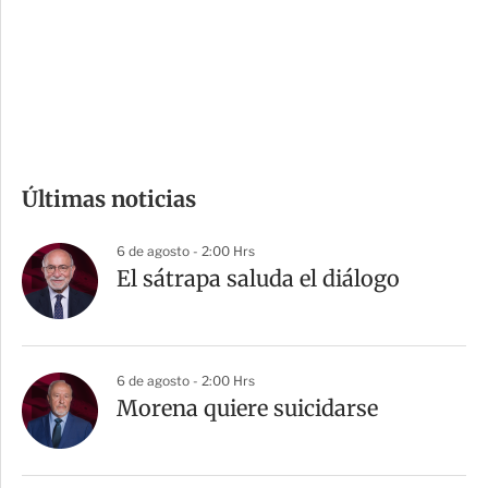
s
d
e
c
o
m
Últimas noticias
p
a
6 de agosto - 2:00 Hrs
r
El sátrapa saluda el diálogo
t
i
r
6 de agosto - 2:00 Hrs
Morena quiere suicidarse