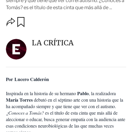
siempre y que tiene que ver con el autismo. ¿Conoces a
Tomás? es el título de esta cinta que más allá de ...
O
G
u
p
a
c
r
i
d
LA CRÍTICA
o
a
n
r
e
s
d
e
c
Por Lucero Calderón
o
m
p
Pablo
Inspirada en la historia de su hermano
, la realizadora
a
María Torres
debutó en el séptimo arte con una historia que la
r
ha acompañado siempre y que tiene que ver con el autismo.
t
¿Conoces a Tomás?
es el título de esta cinta que más allá de
i
aleccionar o educar, busca generar empatía con la audiencia ante
r
esas condiciones neurobiológicas de las que muchas veces