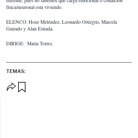
enfrente, pues no sabemos qué carga emocional o condición
física/neuronal está viviendo.
ELENCO: Hoze Meléndez, Leonardo Ortizgris, Marcela
Guirado y Alan Estrada.
DIRIGE: María Torres.
TEMAS:
O
G
p
u
c
a
i
r
o
d
n
a
e
r