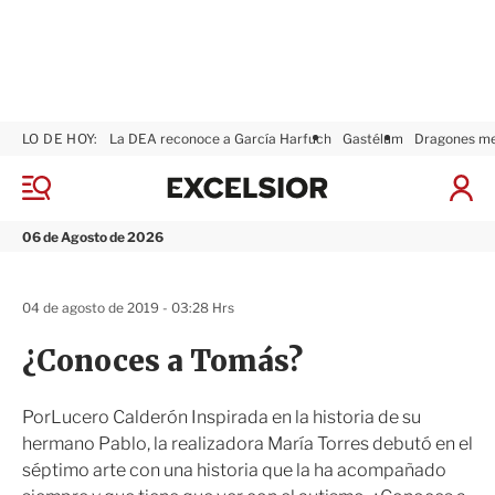
LO DE HOY:
La DEA reconoce a García Harfuch
Gastélum
Dragones m
E
x
M
I
c
e
n
n
e
i
06 de Agosto de 2026
ú
l
c
s
i
i
a
04 de agosto de 2019 - 03:28 Hrs
o
r
r
S
¿Conoces a Tomás?
e
s
i
PorLucero Calderón Inspirada en la historia de su
ó
hermano Pablo, la realizadora María Torres debutó en el
n
séptimo arte con una historia que la ha acompañado