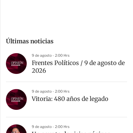
d
e
c
o
m
Últimas noticias
p
a
9 de agosto - 2:00 Hrs
r
Frentes Políticos / 9 de agosto de
t
2026
i
r
9 de agosto - 2:00 Hrs
Vitoria: 480 años de legado
9 de agosto - 2:00 Hrs