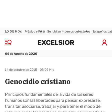
LO DE HOY:
México y Perú
Se jubilan 4 perros detectores
Jalapeños baj
E
x
M
I
c
e
n
n
e
i
09 de Agosto de 2026
ú
l
c
s
i
i
a
14 de octubre de 2015 - 03:09 Hrs
o
r
r
S
Genocidio cristiano
e
s
i
Principios fundamentales de la vida de los seres
ó
humanos son las libertades para pensar, expresarse,
n
transitar, asociarse, trabajar y, para tener el modo de