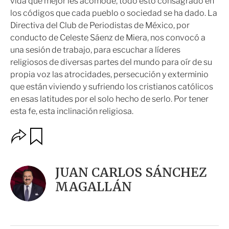
vida que mejor les acomode, todo esto consagrado en
los códigos que cada pueblo o sociedad se ha dado. La
Directiva del Club de Periodistas de México, por
conducto de Celeste Sáenz de Miera, nos convocó a
una sesión de trabajo, para escuchar a líderes
religiosos de diversas partes del mundo para oír de su
propia voz las atrocidades, persecución y exterminio
que están viviendo y sufriendo los cristianos católicos
en esas latitudes por el solo hecho de serlo. Por tener
esta fe, esta inclinación religiosa.
O
G
u
p
a
c
r
i
d
JUAN CARLOS SÁNCHEZ
o
a
n
MAGALLÁN
r
e
s
d
e