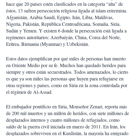
hace que 20 países estén clasificados en la categoría “alta” de
éstos, 13 sufren persecución religiosa ligada al islam extremista.
Afganistán, Arabia Saudí, Egipto, Irán, Libia, Maldivas,
Nigeria, Pakistán, República Centroafricana, Somalia, Siria,
Sudán y Yemen. Y existen 6 donde la persecución está ligada a
regímenes autoritarios: Azerbaiyán, China, Corea del Norte,
Eritrea, Birmania (Myanmar) y Uzbekistán.
Estos datos ejemplifican por qué miles de personas han muerto
en Oriente Medio por su fe. Muchos han quedado heridos para
siempre y otros están secuestrados. Todos amenazados, lo cierto
es que ya son miles las personas que huyen para refugiarse en
otras regiones y países, como en Siria en la zona controlada por
el régimen de Al-Assad.
El embajador pontificio en Siria, Monseñor Zenari, reporta más
de 200 mil muertos y un millón de heridos, con siete millones de
desplazados internos y cuatro millones de refugiados, como
saldo de la guerra civil iniciada en marzo de 2011. En Irán, los
desplazados sobreviven en el Kurdistán, la mayoría ha emigrado