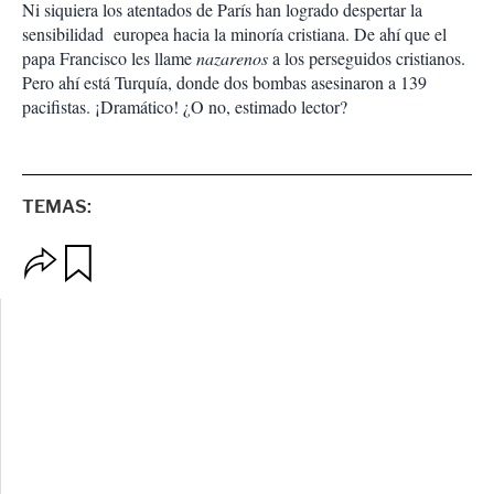
Ni siquiera los atentados de París han logrado despertar la
sensibilidad europea hacia la minoría cristiana. De ahí que el
papa Francisco les llame
nazarenos
a los perseguidos cristianos.
Pero ahí está Turquía, donde dos bombas asesinaron a 139
pacifistas. ¡Dramático! ¿O no, estimado lector?
TEMAS:
O
G
p
u
c
a
i
r
o
d
n
a
e
r
s