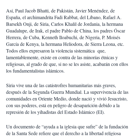
c
o
Así, Paul Jacob Bhatti, de Pakistán, Javier Menéndez, de
m
España, el archimandrita Fadi Rabbat, del Líbano, Rafael A.
p
a
Barsekh Onji, de Siria, Carlos Khalil de Jordania, la hermana
r
Guadalupe, de Irak, el padre Pablo de China, los padres Óscar
t
Herrera, de Cuba, Kenneth Iloabuchi, de Nigeria, P. Moisés
i
García de Kenya, la hermana Heliodora, de Sierra Leona, etc.
r
Todos ellos expresaron la violencia sistemática que,
lamentablemente, existe en contra de las minorías étnicas y
religiosas, al grado de que, si no se les asiste, acabarán con ellos
los fundamentalistas islámicos.
Siria vive una de las catástrofres humanitarias más graves,
después de la Segunda Guerra Mundial. La supervivencia de las
comunidades en Oriente Medio, donde nació y vivió Jesucristo,
con sus poderes, está en peligro de desaparición debido a la
represión de los yihadistas del Estado Islámico (EI).
Un documento de “ayuda a la iglesia que sufre” de la fundación
de la Santa Sede refiere que el derecho a la libertad religiosa