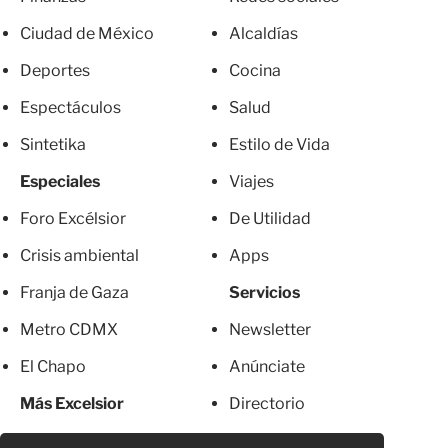
Ciudad de México
Alcaldías
Deportes
Cocina
Espectáculos
Salud
Sintetika
Estilo de Vida
Especiales
Viajes
Foro Excélsior
De Utilidad
Crisis ambiental
Apps
Franja de Gaza
Servicios
Metro CDMX
Newsletter
El Chapo
Anúnciate
Más Excelsior
Directorio
Mujeres
Suscripciones