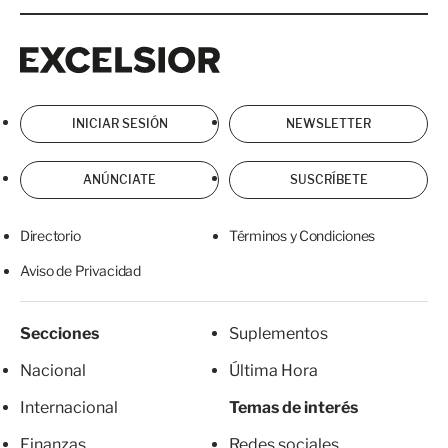
Excelsior
Excelsior
INICIAR SESIÓN
NEWSLETTER
ANÚNCIATE
SUSCRÍBETE
Directorio
Términos y Condiciones
Aviso de Privacidad
Secciones
Suplementos
Nacional
Última Hora
Internacional
Temas de interés
Finanzas
Redes sociales