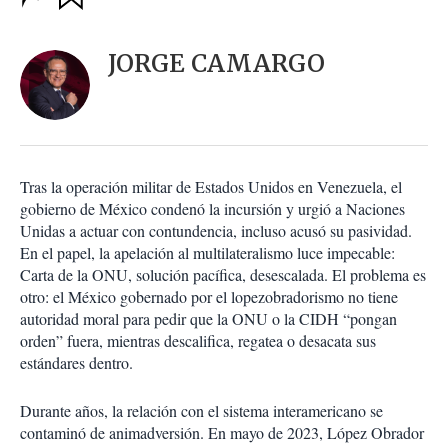
u
p
a
c
r
i
d
JORGE CAMARGO
o
a
n
r
e
s
d
e
c
T
ras la operación militar de Estados Unidos en Venezuela, el
o
gobierno de México condenó la incursión y urgió a Naciones
m
Unidas a actuar con contundencia, incluso acusó su pasividad.
p
a
En el papel, la apelación al multilateralismo luce impecable:
r
Carta de la ONU, solución pacífica, desescalada. El problema es
t
otro: el México gobernado por el lopezobradorismo no tiene
i
autoridad moral para pedir que la ONU o la CIDH “pongan
r
orden” fuera, mientras descalifica, regatea o desacata sus
estándares dentro.
Durante años, la relación con el sistema interamericano se
contaminó de animadversión. En mayo de 2023, López Obrador