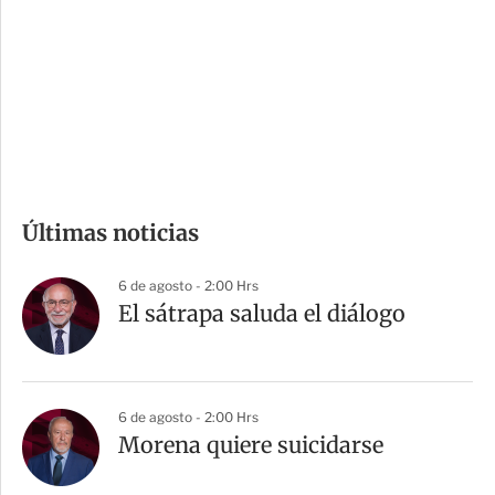
e
r
s
d
e
c
o
m
Últimas noticias
p
a
6 de agosto - 2:00 Hrs
r
El sátrapa saluda el diálogo
t
i
r
6 de agosto - 2:00 Hrs
Morena quiere suicidarse