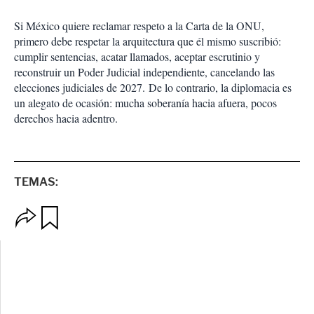
Si México quiere reclamar respeto a la Carta de la ONU,
primero debe respetar la arquitectura que él mismo suscribió:
cumplir sentencias, acatar llamados, aceptar escrutinio y
reconstruir un Poder Judicial independiente, cancelando las
elecciones judiciales de 2027. De lo contrario, la diplomacia es
un alegato de ocasión: mucha soberanía hacia afuera, pocos
derechos hacia adentro.
TEMAS:
O
G
p
u
c
a
i
r
o
d
n
a