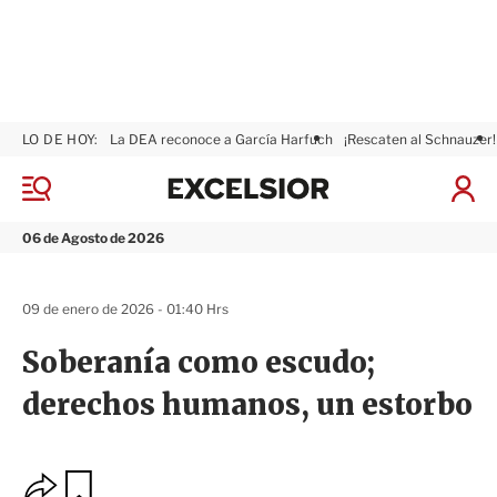
LO DE HOY:
La DEA reconoce a García Harfuch
¡Rescaten al Schnauzer!
E
x
M
I
c
e
n
n
e
i
06 de Agosto de 2026
ú
l
c
s
i
i
a
09 de enero de 2026 - 01:40 Hrs
o
r
r
S
Soberanía como escudo;
e
s
derechos humanos, un estorbo
i
ó
n
O
G