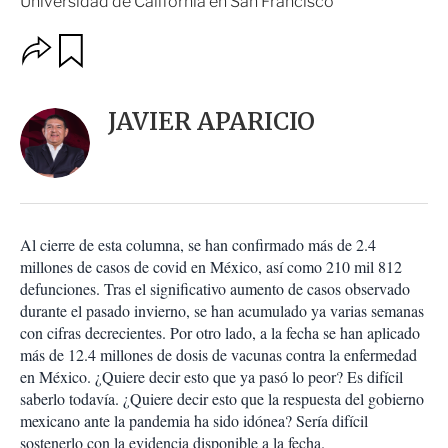
Universidad de California en San Francisco
O
G
u
p
a
c
r
i
d
JAVIER APARICIO
o
a
n
r
e
s
d
e
c
Al cierre de esta columna, se han confirmado más de 2.4
o
millones de casos de covid en México, así como 210 mil 812
m
defunciones. Tras el significativo aumento de casos observado
p
a
durante el pasado invierno, se han acumulado ya varias semanas
r
con cifras decrecientes. Por otro lado, a la fecha se han aplicado
t
más de 12.4 millones de dosis de vacunas contra la enfermedad
i
en México. ¿Quiere decir esto que ya pasó lo peor? Es difícil
r
saberlo todavía. ¿Quiere decir esto que la respuesta del gobierno
mexicano ante la pandemia ha sido idónea? Sería difícil
sostenerlo con la evidencia disponible a la fecha.