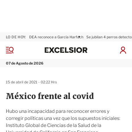
LO DE HOY:
DEA reconoce a García Harfuch
Se jubilan 4 perros detecto
E
x
M
I
c
e
n
n
e
i
07 de Agosto de 2026
ú
l
c
s
i
i
a
15 de abril de 2021 - 02:22 Hrs
o
r
r
S
México frente al covid
e
s
i
Hubo una incapacidad para reconocer errores y
ó
corregir políticas una vez que los supuestos iniciales:
n
Instituto Global de Ciencias de la Salud de la