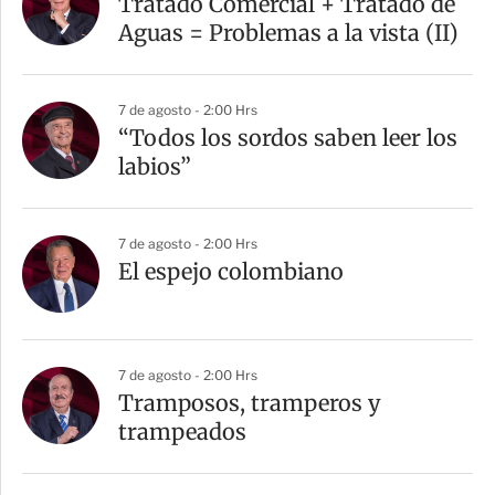
Tratado Comercial + Tratado de
t
Aguas = Problemas a la vista (II)
i
r
7 de agosto - 2:00 Hrs
“Todos los sordos saben leer los
labios”
7 de agosto - 2:00 Hrs
El espejo colombiano
7 de agosto - 2:00 Hrs
Tramposos, tramperos y
trampeados