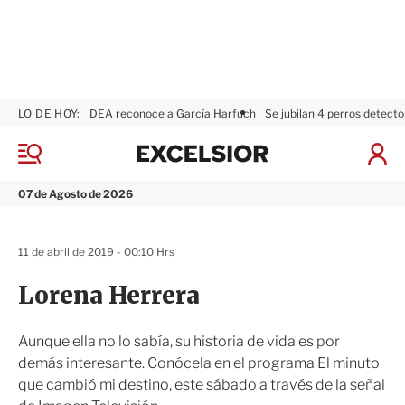
LO DE HOY:
DEA reconoce a García Harfuch
Se jubilan 4 perros detecto
E
x
M
I
c
e
n
n
e
i
07 de Agosto de 2026
ú
l
c
s
i
i
a
11 de abril de 2019 - 00:10 Hrs
o
r
r
S
Lorena Herrera
e
s
i
Aunque ella no lo sabía, su historia de vida es por
ó
demás interesante. Conócela en el programa El minuto
n
que cambió mi destino, este sábado a través de la señal