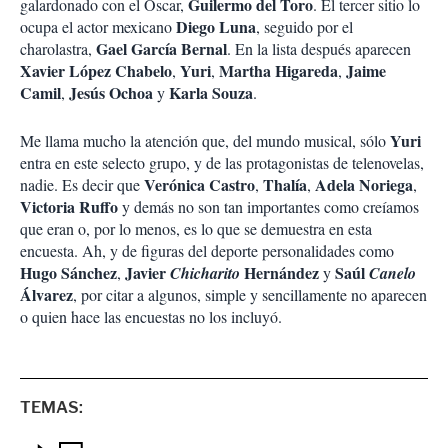
Guilermo del Toro
galardonado con el Oscar,
. El tercer sitio lo
Diego Luna
ocupa el actor mexicano
, seguido por el
Gael García Bernal
charolastra,
. En la lista después aparecen
Xavier López Chabelo
Yuri
Martha Higareda
Jaime
,
,
,
Camil
Jesús Ochoa
Karla Souza
,
y
.
Yuri
Me llama mucho la atención que, del mundo musical, sólo
entra en este selecto grupo, y de las protagonistas de telenovelas,
Verónica Castro
Thalía
Adela Noriega
nadie. Es decir que
,
,
,
Victoria Ruffo
y demás no son tan importantes como creíamos
que eran o, por lo menos, es lo que se demuestra en esta
encuesta. Ah, y de figuras del deporte personalidades como
Hugo Sánchez
Javier
Hernández
Saúl
,
Chicharito
y
Canelo
Álvarez
, por citar a algunos, simple y sencillamente no aparecen
o quien hace las encuestas no los incluyó.
TEMAS: