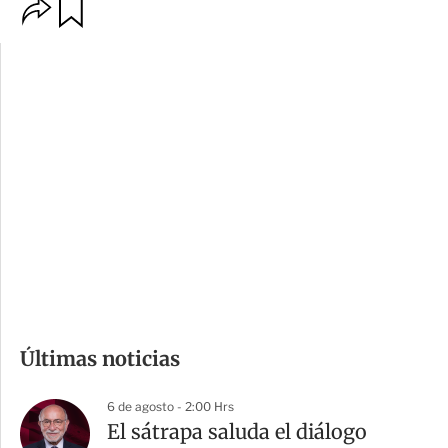
O
G
p
u
c
a
i
r
o
d
n
a
e
r
s
d
e
c
o
m
Últimas noticias
p
a
6 de agosto - 2:00 Hrs
r
El sátrapa saluda el diálogo