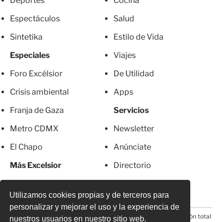
Deportes
Cocina
Espectáculos
Salud
Sintetika
Estilo de Vida
Especiales
Viajes
Foro Excélsior
De Utilidad
Crisis ambiental
Apps
Franja de Gaza
Servicios
Metro CDMX
Newsletter
El Chapo
Anúnciate
Más Excelsior
Directorio
Mujeres
Suscripciones
Utilizamos cookies propias y de terceros para
personalizar y mejorar el uso y la experiencia de
© 2026 Todos los derechos reservados. Prohibida la reproducción total
nuestros usuarios en nuestro sitio web.