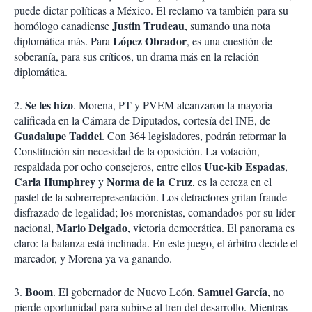
i
puede dictar políticas a México. El reclamo va también para su
r
Justin Trudeau
homólogo canadiense
, sumando una nota
López Obrador
diplomática más. Para
, es una cuestión de
soberanía, para sus críticos, un drama más en la relación
diplomática.
Se les hizo
2.
. Morena, PT y PVEM alcanzaron la mayoría
calificada en la Cámara de Diputados, cortesía del INE, de
Guadalupe Taddei
. Con 364 legisladores, podrán reformar la
Constitución sin necesidad de la oposición. La votación,
Uuc-kib Espadas
respaldada por ocho consejeros, entre ellos
,
Carla Humphrey
Norma de la Cruz
y
, es la cereza en el
pastel de la sobrerrepresentación. Los detractores gritan fraude
disfrazado de legalidad; los morenistas, comandados por su líder
Mario Delgado
nacional,
, victoria democrática. El panorama es
claro: la balanza está inclinada. En este juego, el árbitro decide el
marcador, y Morena ya va ganando.
Boom
Samuel García
3.
. El gobernador de Nuevo León,
, no
pierde oportunidad para subirse al tren del desarrollo. Mientras