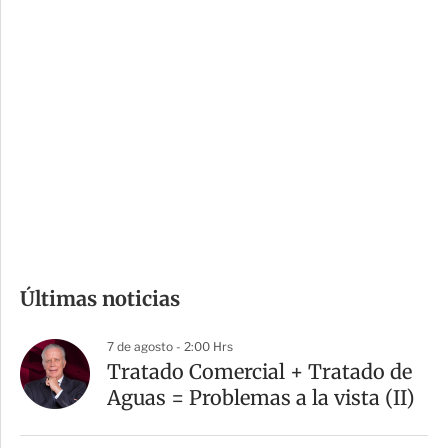
c
a
i
r
o
d
n
a
e
r
s
d
e
c
o
m
Últimas noticias
p
a
7 de agosto - 2:00 Hrs
r
Tratado Comercial + Tratado de
t
Aguas = Problemas a la vista (II)
i