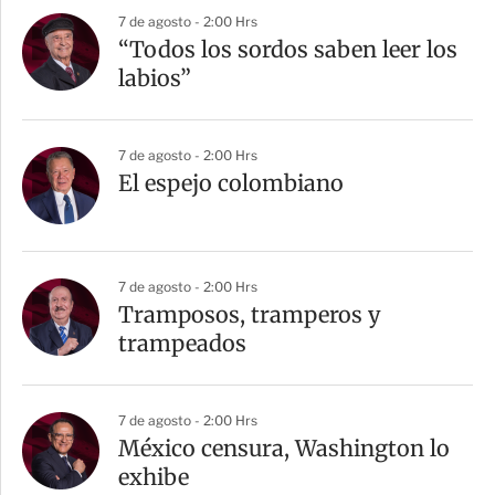
r
7 de agosto - 2:00 Hrs
“Todos los sordos saben leer los
labios”
7 de agosto - 2:00 Hrs
El espejo colombiano
7 de agosto - 2:00 Hrs
Tramposos, tramperos y
trampeados
7 de agosto - 2:00 Hrs
México censura, Washington lo
exhibe