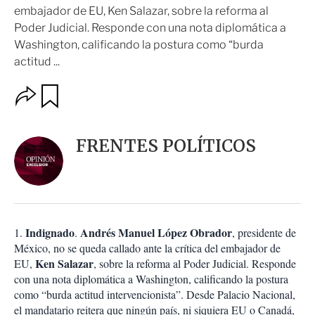
embajador de EU, Ken Salazar, sobre la reforma al
Poder Judicial. Responde con una nota diplomática a
Washington, calificando la postura como “burda
actitud ...
O
G
u
p
a
c
r
i
d
FRENTES POLÍTICOS
o
a
n
r
e
s
d
e
c
Indignado
Andrés Manuel López Obrador
1.
.
, presidente de
o
México, no se queda callado ante la crítica del embajador de
m
Ken Salazar
EU,
, sobre la reforma al Poder Judicial. Responde
p
a
con una nota diplomática a Washington, calificando la postura
r
como “burda actitud intervencionista”. Desde Palacio Nacional,
t
el mandatario reitera que ningún país, ni siquiera EU o Canadá,