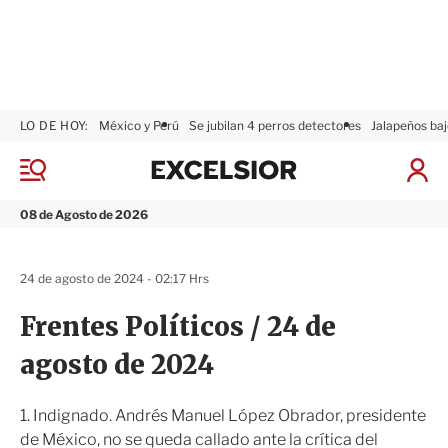
LO DE HOY:
México y Perú
Se jubilan 4 perros detectores
Jalapeños baj
E
x
M
I
c
e
n
n
e
i
08 de Agosto de 2026
ú
l
c
s
i
i
a
24 de agosto de 2024 - 02:17 Hrs
o
r
r
S
Frentes Políticos / 24 de
e
s
agosto de 2024
i
ó
n
1. Indignado. Andrés Manuel López Obrador, presidente
de México, no se queda callado ante la crítica del