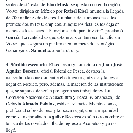
Elon Musk
se decide si Tesla, de
, se queda o no en la región,
Rafael Kisel
Volvo, dirigida en México por
, anuncia la llegada
de 700 millones de dólares. La planta de camiones pesados
promete dos mil 500 empleos, aunque los detalles los deja en
manos de los suecos. “El mejor estado para invertir”, proclamó
García
. La realidad es que esta inversión también beneficia a
Volvo, que asegura un pie firme en un mercado estratégico.
Samuel
Ganar-ganar.
se apunta otro gol.
Sórdido
escenario
Juan José
4.
. El secuestro y homicidio de
Aguilar Becerra
, oficial federal de Pesca, destapa la
nauseabunda conexión entre el crimen organizado y la pesca
ilegal en México, pero, además, la inacción de las instituciones
que, se supone, deberían proteger a sus trabajadores. La
Comisión Nacional de Acuacultura y Pesca (Conapesca), de
Octavio Almada Palafox
, está en silencio. Mientras tanto,
prolifera el cobro de piso y la pesca ilegal, con la impunidad
Aguilar Becerra
como su mejor aliado.
es sólo otro nombre en
la lista de los olvidados. Iba de regreso a Acapulco y ya no
llegó.