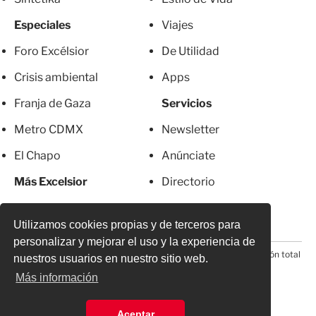
Especiales
Viajes
Foro Excélsior
De Utilidad
Crisis ambiental
Apps
Franja de Gaza
Servicios
Metro CDMX
Newsletter
El Chapo
Anúnciate
Más Excelsior
Directorio
Mujeres
Suscripciones
Utilizamos cookies propias y de terceros para
personalizar y mejorar el uso y la experiencia de
© 2026 Todos los derechos reservados. Prohibida la reproducción total
nuestros usuarios en nuestro sitio web.
o parcial, incluyendo cualquier medio electrónico*
Más información
Aceptar