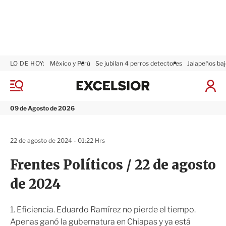
LO DE HOY:
México y Perú
Se jubilan 4 perros detectores
Jalapeños baj
E
x
M
I
c
e
n
n
e
i
09 de Agosto de 2026
ú
l
c
s
i
i
a
22 de agosto de 2024 - 01:22 Hrs
o
r
r
S
Frentes Políticos / 22 de agosto
e
s
de 2024
i
ó
n
1. Eficiencia. Eduardo Ramírez no pierde el tiempo.
Apenas ganó la gubernatura en Chiapas y ya está