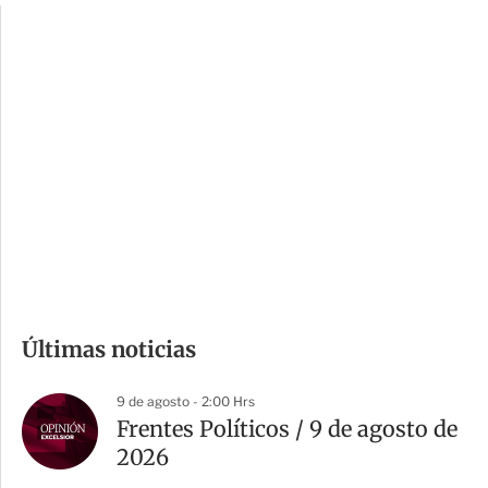
c
a
i
r
o
d
n
a
e
r
s
d
e
c
o
m
Últimas noticias
p
a
9 de agosto - 2:00 Hrs
r
Frentes Políticos / 9 de agosto de
t
2026
i