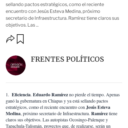
sellando pactos estratégicos, como el reciente
encuentro con Jesús Esteva Medina, próximo
secretario de Infraestructura. Ramírez tiene claros sus
objetivos. Las ...
O
G
u
p
a
c
r
i
d
FRENTES POLÍTICOS
o
a
n
r
e
s
d
e
c
Eficiencia
Eduardo Ramírez
1.
.
no pierde el tiempo. Apenas
o
ganó la gubernatura en Chiapas y ya está sellando pactos
m
Jesús Esteva
estratégicos, como el reciente encuentro con
p
Medina
a
Ramírez
, próximo secretario de Infraestructura.
tiene
r
claros sus objetivos. Las autopistas Ocosingo-Palenque y
t
Tapachula-Talismán, proyectos que, de realizarse, serán un