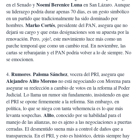
Noemí Berenice Luna
en el Senado y
en San Lázaro. Aunque
su liderazgo podría durar apenas 70 días, es un gesto simbólico
en un partido que tradicionalmente ha sido dominado por
Marko Cortés
hombres.
, presidente del PAN, asegura que no
dejará su cargo y que estas designaciones son su apuesta por la
renovación. Pero, ¡ojo!, este movimiento luce más como un
parche temporal que como un cambio real. En noviembre, las
cartas se rebarajarán y el PAN podría volver a lo de siempre. No
se emocionen.
Rumores
Paloma Sánchez
4.
.
, vocera del PRI, asegura que
Alejandro Alito Moreno
no está negociando con Morena para
asegurar su reelección a cambio de votos en la reforma al Poder
Judicial. Lo llama un rumor sin fundamento, insistiendo en que
el PRI se opone firmemente a la reforma. Sin embargo, en
política, lo que se niega con tanta vehemencia es lo que más
Alito
levanta sospechas.
, conocido por su habilidad para el
manejo de las alianzas, no es ajeno a las negociaciones a puertas
cerradas. El desmentido suena más a control de daños que a
transparencia. En el PRI, y esto es histórico, detrás siempre hay