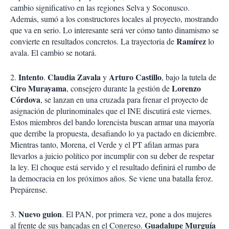
i
cambio significativo en las regiones Selva y Soconusco.
r
Además, sumó a los constructores locales al proyecto, mostrando
que va en serio. Lo interesante será ver cómo tanto dinamismo se
Ramírez
convierte en resultados concretos. La trayectoria de
lo
avala. El cambio se notará.
Intento
Claudia Zavala
Arturo Castillo
2.
.
y
, bajo la tutela de
Ciro Murayama
Lorenzo
, consejero durante la gestión de
Córdova
, se lanzan en una cruzada para frenar el proyecto de
asignación de plurinominales que el INE discutirá este viernes.
Estos miembros del bando lorencista buscan armar una mayoría
que derribe la propuesta, desafiando lo ya pactado en diciembre.
Mientras tanto, Morena, el Verde y el PT afilan armas para
llevarlos a juicio político por incumplir con su deber de respetar
la ley. El choque está servido y el resultado definirá el rumbo de
la democracia en los próximos años. Se viene una batalla feroz.
Prepárense.
Nuevo guion
3.
. El PAN, por primera vez, pone a dos mujeres
Guadalupe Murguía
al frente de sus bancadas en el Congreso.