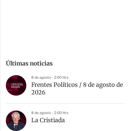
n
a
e
r
s
d
e
c
o
m
Últimas noticias
p
a
8 de agosto - 2:00 Hrs
r
Frentes Políticos / 8 de agosto de
t
2026
i
r
8 de agosto - 2:00 Hrs
La Cristiada