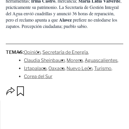
Irma Castro
María Lidia Valverde
herramientas;
, mercancía;
,
prácticamente su patrimonio. La Secretaría de Gestión Integral
del Agua envió cuadrillas y anunció 36 horas de reparación,
Alavez
pero el reclamo apunta a que
prefiere no enlodarse los
zapatos. Percepción ciudadana; pueblo sabio.
TEMAS:
Opinión
Secretaría de Energía
Claudia Sheinbaum
Morena
Aguascalientes
Iztapalapa
Oaxaca
Nuevo León
Turismo
Corea del Sur
O
G
p
u
c
a
i
r
o
d