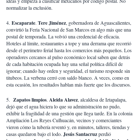
ideas y empieza a clasificar mexicanos por código postal. No
normalizar la exclusión.
Escaparate
Tere Jiménez
4.
.
, gobernadora de Aguascalientes,
convirtió la Feria Nacional de San Marcos en algo más que una
postal de temporada. La volvió una credencial de eficacia.
Hoteles al límite, restaurantes a tope y una derrama que recorrió
desde el perímetro ferial hasta los comercios más pequeños. Los
operadores cercanos al pulso económico local saben que detrás
de cada habitación ocupada hay una señal política difícil de
ignorar; cuando hay orden y seguridad, el turismo responde sin
titubeos. La verbena cerró con saldo blanco. A veces, como en
esta ocasión, los resultados hablan más fuerte que los discursos.
Zapatos limpios
Aleida Alavez
5.
.
, alcaldesa de Iztapalapa,
dejó que el agua hiciera lo que su administración no pudo,
exhibir la fragilidad de una gestión que llega tarde. En la colonia
Ampliación Los Reyes Culhuacán, vecinos y comerciantes
vieron cómo la tubería reventó y, en minutos, talleres, tiendas y
Jesús Santacruz
casas quedaron bajo el lodo.
perdió