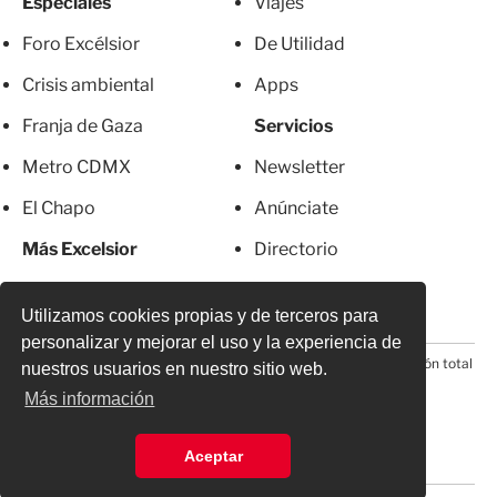
Especiales
Viajes
Foro Excélsior
De Utilidad
Crisis ambiental
Apps
Franja de Gaza
Servicios
Metro CDMX
Newsletter
El Chapo
Anúnciate
Más Excelsior
Directorio
Mujeres
Suscripciones
Utilizamos cookies propias y de terceros para
personalizar y mejorar el uso y la experiencia de
© 2026 Todos los derechos reservados. Prohibida la reproducción total
nuestros usuarios en nuestro sitio web.
o parcial, incluyendo cualquier medio electrónico*
Más información
Aceptar