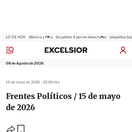
LO DE HOY:
México y Perú
Se jubilan 4 perros detectores
Jalapeños baj
E
x
M
I
c
e
n
n
e
i
08 de Agosto de 2026
ú
l
c
s
i
i
a
15 de mayo de 2026 - 02:00 Hrs
o
r
r
S
Frentes Políticos / 15 de mayo
e
s
de 2026
i
ó
n
O
G