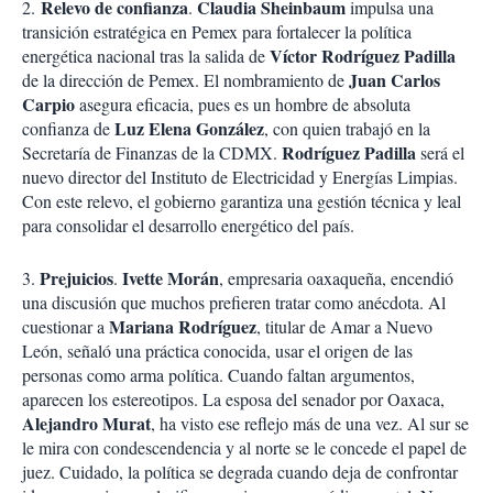
Relevo de confianza
Claudia Sheinbaum
2.
.
impulsa una
transición estratégica en Pemex para fortalecer la política
Víctor Rodríguez Padilla
energética nacional tras la salida de
Juan Carlos
de la dirección de Pemex. El nombramiento de
Carpio
asegura eficacia, pues es un hombre de absoluta
Luz Elena González
confianza de
, con quien trabajó en la
Rodríguez Padilla
Secretaría de Finanzas de la CDMX.
será el
nuevo director del Instituto de Electricidad y Energías Limpias.
Con este relevo, el gobierno garantiza una gestión técnica y leal
para consolidar el desarrollo energético del país.
Prejuicios
Ivette Morán
3.
.
, empresaria oaxaqueña, encendió
una discusión que muchos prefieren tratar como anécdota. Al
Mariana Rodríguez
cuestionar a
, titular de Amar a Nuevo
León, señaló una práctica conocida, usar el origen de las
personas como arma política. Cuando faltan argumentos,
aparecen los estereotipos. La esposa del senador por Oaxaca,
Alejandro Murat
, ha visto ese reflejo más de una vez. Al sur se
le mira con condescendencia y al norte se le concede el papel de
juez. Cuidado, la política se degrada cuando deja de confrontar