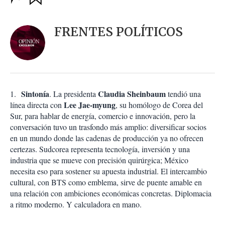
u
p
a
c
r
i
d
FRENTES POLÍTICOS
o
a
n
r
e
s
d
e
c
Sintonía
Claudia Sheinbaum
1.
. La presidenta
tendió una
o
Lee Jae-myung
línea directa con
, su homólogo de Corea del
m
Sur, para hablar de energía, comercio e innovación, pero la
p
a
conversación tuvo un trasfondo más amplio: diversificar socios
r
en un mundo donde las cadenas de producción ya no ofrecen
t
certezas. Sudcorea representa tecnología, inversión y una
i
industria que se mueve con precisión quirúrgica; México
r
necesita eso para sostener su apuesta industrial. El intercambio
cultural, con BTS como emblema, sirve de puente amable en
una relación con ambiciones económicas concretas. Diplomacia
a ritmo moderno. Y calculadora en mano.