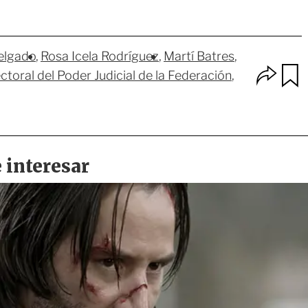
elgado
Rosa Icela Rodríguez
Martí Batres
O
ectoral del Poder Judicial de la Federación
p
u
c
a
i
r
o
d
n
a
e
r
s
d
e
c
o
m