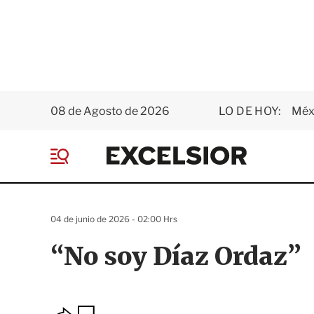
08 de Agosto de 2026
LO DE HOY:
Méxi
E
x
M
c
e
e
n
l
ú
s
04 de junio de 2026 - 02:00 Hrs
i
o
“No soy Díaz Ordaz”
r
O
G