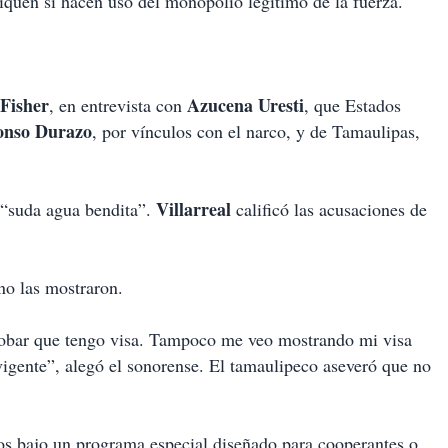
tiquen si hacen uso del monopolio legítimo de la fuerza.
 Fisher
Azucena Uresti
, en entrevista con
, que Estados
onso Durazo
, por vínculos con el narco, y de Tamaulipas,
Villarreal
 “suda agua bendita”.
calificó las acusaciones de
no las mostraron.
robar que tengo visa. Tampoco me veo mostrando mi visa
 vigente”, alegó el sonorense. El tamaulipeco aseveró que no
s bajo un programa especial diseñado para cooperantes o