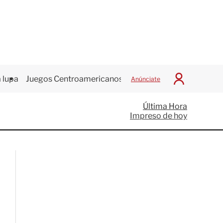
 lupa
Juegos Centroamericanos
Anúnciate
I
n
i
Última Hora
c
Impreso de hoy
i
a
r
S
e
s
i
ó
n