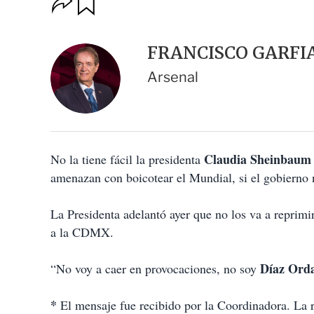
u
p
a
c
r
i
d
FRANCISCO GARFI
o
a
n
r
Arsenal
e
s
d
e
c
o
Claudia Sheinbaum
No la tiene fácil la presidenta
m
p
amenazan con boicotear el Mundial, si el gobierno
a
r
t
La Presidenta adelantó ayer que no los va a reprimir
i
a la CDMX.
r
Díaz Ord
“No voy a caer en provocaciones, no soy
*
El mensaje fue recibido por la Coordinadora. La r