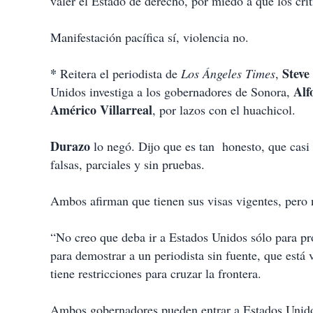
valer el Estado de derecho, por miedo a que los cri
Manifestación pacífica sí, violencia no.
*
Steve
Reitera el periodista de
Los Ángeles Times
,
Alf
Unidos investiga a los gobernadores de Sonora,
Américo
Villarreal
, por lazos con el huachicol.
Durazo
lo negó. Dijo que es tan
honesto, que casi
falsas, parciales y sin pruebas.
Ambos afirman que tienen sus visas vigentes, pero 
“No creo que deba ir a Estados Unidos sólo para p
para demostrar a un periodista sin fuente, que está
tiene restricciones para cruzar la frontera.
Ambos gobernadores pueden entrar a Estados Unido