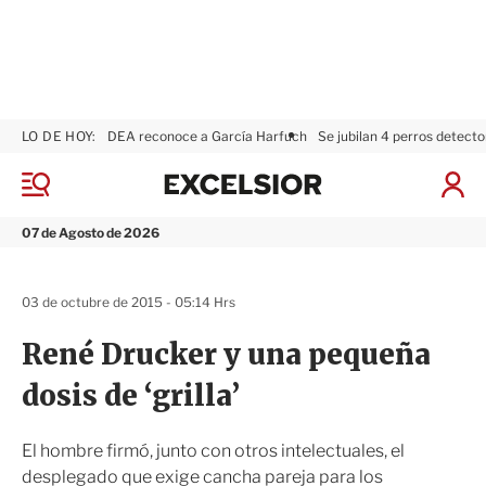
LO DE HOY:
DEA reconoce a García Harfuch
Se jubilan 4 perros detecto
E
x
M
I
c
e
n
n
e
i
07 de Agosto de 2026
ú
l
c
s
i
i
a
03 de octubre de 2015 - 05:14 Hrs
o
r
r
S
René Drucker y una pequeña
e
s
dosis de ‘grilla’
i
ó
n
El hombre firmó, junto con otros intelectuales, el
desplegado que exige cancha pareja para los