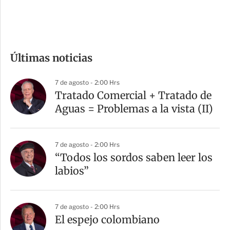
e
c
o
m
Últimas noticias
p
a
7 de agosto - 2:00 Hrs
r
Tratado Comercial + Tratado de
t
Aguas = Problemas a la vista (II)
i
r
7 de agosto - 2:00 Hrs
“Todos los sordos saben leer los
labios”
7 de agosto - 2:00 Hrs
El espejo colombiano