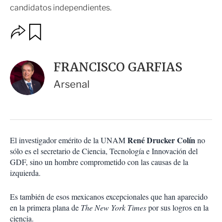
candidatos independientes.
O
G
u
p
a
c
r
i
d
FRANCISCO GARFIAS
o
a
n
r
Arsenal
e
s
d
e
c
o
René Drucker Colín
El investigador emérito de la UNAM
no
m
sólo es el secretario de Ciencia, Tecnología e Innovación del
p
a
GDF, sino un hombre comprometido con las causas de la
r
izquierda.
t
i
Es también de esos mexicanos excepcionales que han aparecido
r
en la primera plana de
The New York Times
por sus logros en la
ciencia.