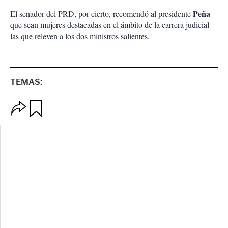
Peña
El senador del PRD, por cierto, recomendó al presidente
que sean mujeres destacadas en el ámbito de la carrera judicial
las que releven a los dos ministros salientes.
TEMAS:
O
G
p
u
c
a
i
r
o
d
n
a
e
r
s
d