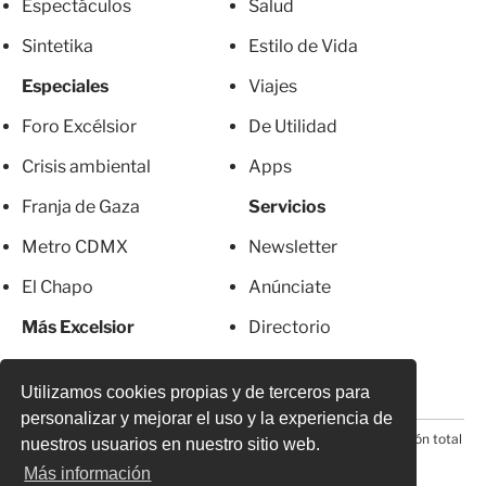
Espectáculos
Salud
Sintetika
Estilo de Vida
Especiales
Viajes
Foro Excélsior
De Utilidad
Crisis ambiental
Apps
Franja de Gaza
Servicios
Metro CDMX
Newsletter
El Chapo
Anúnciate
Más Excelsior
Directorio
Mujeres
Suscripciones
Utilizamos cookies propias y de terceros para
personalizar y mejorar el uso y la experiencia de
© 2026 Todos los derechos reservados. Prohibida la reproducción total
nuestros usuarios en nuestro sitio web.
o parcial, incluyendo cualquier medio electrónico*
Más información