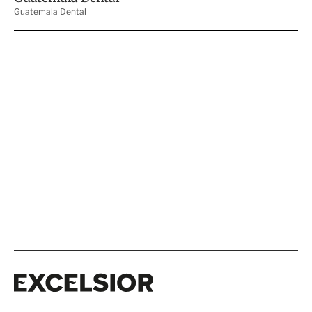
Excelsior
Excelsior