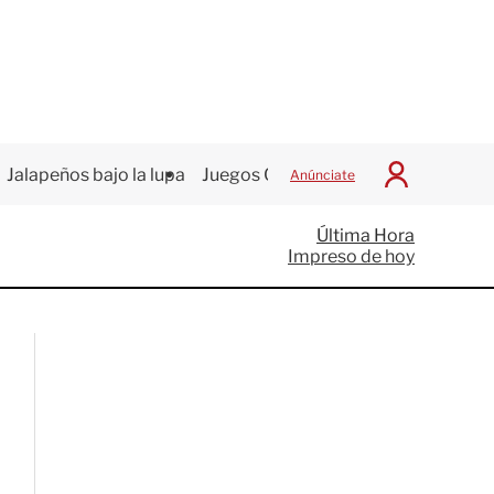
Jalapeños bajo la lupa
Juegos Centroamericanos
Anúnciate
I
n
i
Última Hora
c
Impreso de hoy
i
a
r
S
e
s
i
ó
n