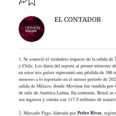
u
p
a
c
r
i
d
EL CONTADOR
o
a
n
r
e
s
d
e
c
o
1. Se conoció el verdadero impacto de la salida de 
m
p
y Chile. Los datos del reporte al primer trimestre 
a
en estos tres países representó una pérdida de 386
r
t
menores a lo reportado en el mismo periodo de 20
i
salida de México, donde Movistar fue vendida por 4
r
de salir de América Latina. En contraste, Brasil se
sus ingresos y cuenta con 117.5 millones de usuario
Pedro Rivas
2. Mercado Pago, liderada por
, regis