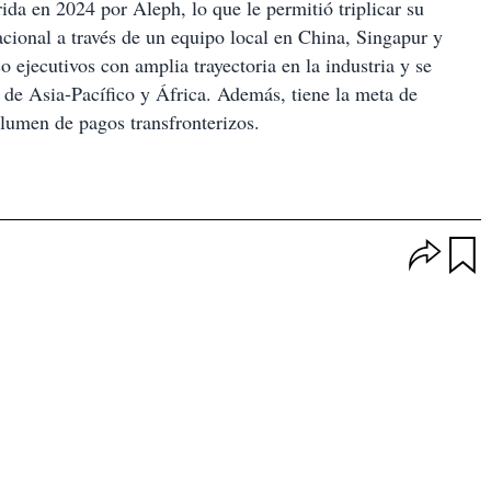
da en 2024 por Aleph, lo que le permitió triplicar su
acional a través de un equipo local en China, Singapur y
ejecutivos con amplia trayectoria en la industria y se
 de Asia-Pacífico y África. Además, tiene la meta de
lumen de pagos transfronterizos.
O
p
u
c
a
i
r
o
d
n
a
e
r
s