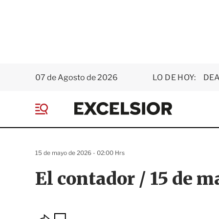
07 de Agosto de 2026
LO DE HOY:
DEA
E
x
M
c
e
e
n
l
ú
s
15 de mayo de 2026 - 02:00 Hrs
i
o
El contador / 15 de 
r
O
G