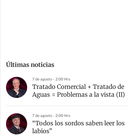
n
a
e
r
s
d
e
c
o
m
Últimas noticias
p
a
7 de agosto - 2:00 Hrs
r
Tratado Comercial + Tratado de
t
Aguas = Problemas a la vista (II)
i
r
7 de agosto - 2:00 Hrs
“Todos los sordos saben leer los
labios”