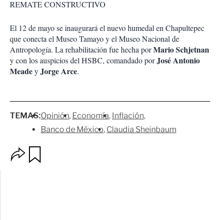
REMATE CONSTRUCTIVO
El 12 de mayo se inaugurará el nuevo humedal en Chapultepec
que conecta el Museo Tamayo y el Museo Nacional de
Mario Schjetnan
Antropología. La rehabilitación fue hecha por
José Antonio
y con los auspicios del HSBC, comandado por
Meade
Jorge Arce
y
.
TEMAS:
Opinión
Economía
Inflación
Banco de México
Claudia Sheinbaum
O
G
p
u
c
a
i
r
o
d