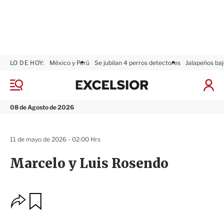
LO DE HOY:
México y Perú
Se jubilan 4 perros detectores
Jalapeños baj
E
x
M
I
c
e
n
n
e
i
08 de Agosto de 2026
ú
l
c
s
i
i
a
11 de mayo de 2026 - 02:00 Hrs
o
r
r
S
Marcelo y Luis Rosendo
e
s
i
ó
O
G
n
u
p
a
c
r