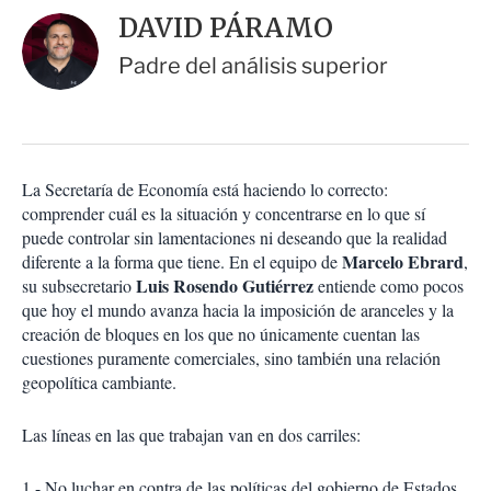
i
d
DAVID PÁRAMO
o
a
n
r
Padre del análisis superior
e
s
d
e
c
o
La Secretaría de Economía está haciendo lo correcto:
m
comprender cuál es la situación y concentrarse en lo que sí
p
a
puede controlar sin lamentaciones ni deseando que la realidad
r
Marcelo Ebrard
diferente a la forma que tiene. En el equipo de
,
t
Luis Rosendo Gutiérrez
su subsecretario
entiende como pocos
i
que hoy el mundo avanza hacia la imposición de aranceles y la
r
creación de bloques en los que no únicamente cuentan las
cuestiones puramente comerciales, sino también una relación
geopolítica cambiante.
Las líneas en las que trabajan van en dos carriles:
1.- No luchar en contra de las políticas del gobierno de Estados