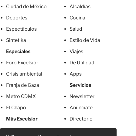
Ciudad de México
Alcaldías
Deportes
Cocina
Espectáculos
Salud
Sintetika
Estilo de Vida
Especiales
Viajes
Foro Excélsior
De Utilidad
Crisis ambiental
Apps
Franja de Gaza
Servicios
Metro CDMX
Newsletter
El Chapo
Anúnciate
Más Excelsior
Directorio
Mujeres
Suscripciones