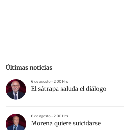
n
a
e
r
s
d
e
c
o
m
Últimas noticias
p
a
6 de agosto - 2:00 Hrs
r
El sátrapa saluda el diálogo
t
i
r
6 de agosto - 2:00 Hrs
Morena quiere suicidarse