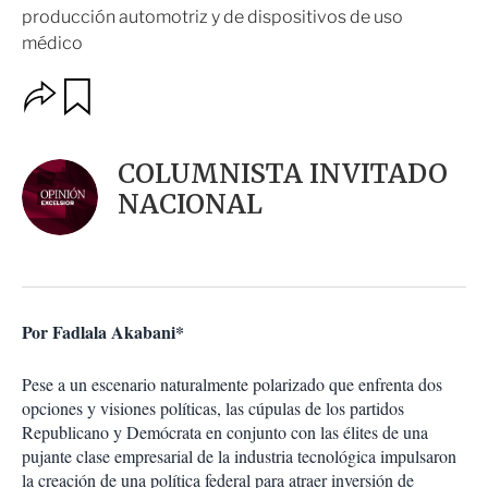
producción automotriz y de dispositivos de uso
médico
O
G
u
p
a
c
r
i
d
COLUMNISTA INVITADO
o
a
n
NACIONAL
r
e
s
d
e
c
o
Por Fadlala Akabani*
m
p
a
Pese a un escenario naturalmente polarizado que enfrenta dos
r
opciones y visiones políticas, las cúpulas de los partidos
t
Republicano y Demócrata en conjunto con las élites de una
i
pujante clase empresarial de la industria tecnológica impulsaron
r
la creación de una política federal para atraer inversión de