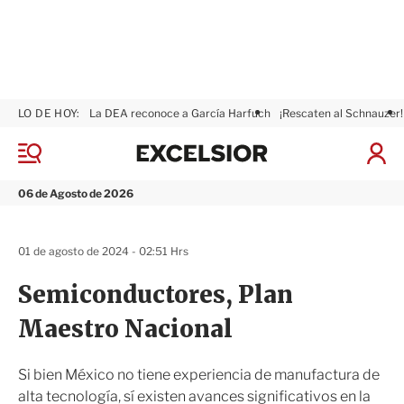
LO DE HOY:
La DEA reconoce a García Harfuch
¡Rescaten al Schnauzer!
E
x
M
I
c
e
n
n
e
i
06 de Agosto de 2026
ú
l
c
s
i
i
a
01 de agosto de 2024 - 02:51 Hrs
o
r
r
S
Semiconductores, Plan
e
s
Maestro Nacional
i
ó
n
Si bien México no tiene experiencia de manufactura de
alta tecnología, sí existen avances significativos en la