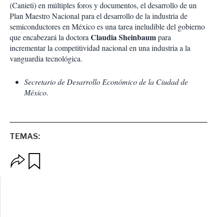
(Canieti) en múltiples foros y documentos, el desarrollo de un
Plan Maestro Nacional para el desarrollo de la industria de
semiconductores en México es una tarea ineludible del gobierno
Claudia Sheinbaum
que encabezará la doctora
para
incrementar la competitividad nacional en una industria a la
vanguardia tecnológica.
Secretario de Desarrollo Económico de la Ciudad de
México.
TEMAS:
O
G
p
u
c
a
i
r
o
d