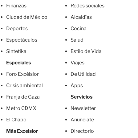
Finanzas
Redes sociales
Ciudad de México
Alcaldías
Deportes
Cocina
Espectáculos
Salud
Sintetika
Estilo de Vida
Especiales
Viajes
Foro Excélsior
De Utilidad
Crisis ambiental
Apps
Franja de Gaza
Servicios
Metro CDMX
Newsletter
El Chapo
Anúnciate
Más Excelsior
Directorio