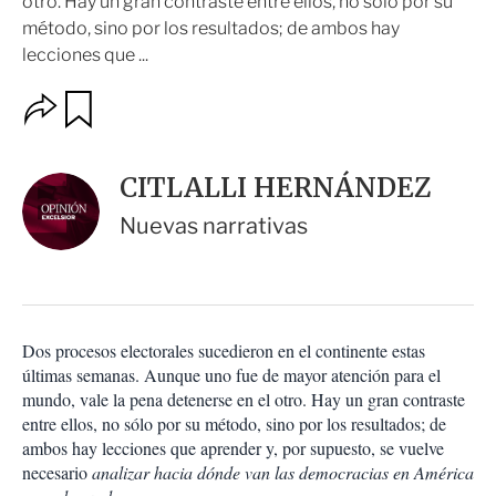
otro. Hay un gran contraste entre ellos, no sólo por su
método, sino por los resultados; de ambos hay
lecciones que ...
O
G
u
p
a
c
r
i
d
CITLALLI HERNÁNDEZ
o
a
n
r
Nuevas narrativas
e
s
d
e
c
o
Dos procesos electorales sucedieron en el continente estas
m
últimas semanas. Aunque uno fue de mayor atención para el
p
a
mundo, vale la pena detenerse en el otro. Hay un gran contraste
r
entre ellos, no sólo por su método, sino por los resultados; de
t
ambos hay lecciones que aprender y, por supuesto, se vuelve
i
necesario
analizar hacia dónde van las democracias en América
r