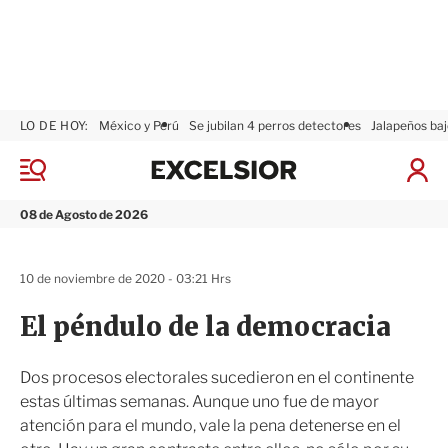
LO DE HOY:
México y Perú
Se jubilan 4 perros detectores
Jalapeños baj
E
x
M
I
c
e
n
n
e
i
08 de Agosto de 2026
ú
l
c
s
i
i
a
10 de noviembre de 2020 - 03:21 Hrs
o
r
r
S
El péndulo de la democracia
e
s
i
Dos procesos electorales sucedieron en el continente
ó
estas últimas semanas. Aunque uno fue de mayor
n
atención para el mundo, vale la pena detenerse en el