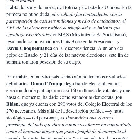
y en el mundo
.
Hablo del sur y del norte, de Bolivia y de Estados Unidos. En la
primera no hubo duda,
el resultado fue contundente: con la
participación de casi seis millones y medio de ciudadanos, el
55% de los electores ratificó el triunfo del movimiento que
encabeza Evo Morales
, el MAS (Movimiento Al Socialismo),
Luis Arce
resultando como ganadores
en la Presidencia y
David Choquehuanca
en la Vicepresidencia. A un año del
golpe de Estado, y 21 días de las nuevas elecciones, este fin de
semana tomaron posesión de su cargo.
En cambio, en nuestro país vecino aún no tenemos resultados
Donald Trump
definitorios.
alega fraude electoral, en una
elección donde participaron casi 150 millones de votantes y que,
Joe
hasta el momento, ha dado como ganador al demócrata
Biden
, que ya cuenta con 290 votos del Colegio Electoral de los
270 necesarios. Más allá de la descripción política —y hasta
sicológica— del personaje,
es sintomático que el actual
presidente del país que durante muchos años se ha comportado
como el hermano mayor que pone ejemplo de democracia al
mundo, hoy esté denunciando un “sistema electoral corrupto”
.