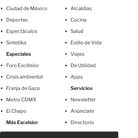
Ciudad de México
Alcaldías
Deportes
Cocina
Espectáculos
Salud
Sintetika
Estilo de Vida
Especiales
Viajes
Foro Excélsior
De Utilidad
Crisis ambiental
Apps
Franja de Gaza
Servicios
Metro CDMX
Newsletter
El Chapo
Anúnciate
Más Excelsior
Directorio
Mujeres
Suscripciones