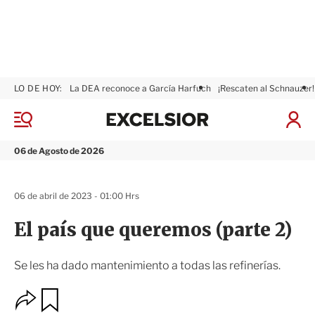
LO DE HOY:
La DEA reconoce a García Harfuch
¡Rescaten al Schnauzer!
E
x
M
I
c
e
n
n
e
i
06 de Agosto de 2026
ú
l
c
s
i
i
a
06 de abril de 2023 - 01:00 Hrs
o
r
r
S
El país que queremos (parte 2)
e
s
i
Se les ha dado mantenimiento a todas las refinerías.
ó
n
O
G
u
p