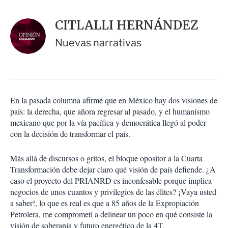
a
c
r
i
d
CITLALLI HERNÁNDEZ
o
a
n
r
Nuevas narrativas
e
s
d
e
c
o
En la pasada columna afirmé que en México hay dos visiones de
m
país: la derecha, que añora regresar al pasado, y el humanismo
p
a
mexicano que por la vía pacífica y democrática llegó al poder
r
con la decisión de transformar el país.
t
i
Más allá de discursos o gritos, el bloque opositor a la Cuarta
r
Transformación debe dejar claro qué visión de país defiende. ¿A
caso el proyecto del PRIANRD es inconfesable porque implica
negocios de unos cuantos y privilegios de las élites? ¡Vaya usted
a saber!, lo que es real es que a 85 años de la Expropiación
Petrolera, me comprometí a delinear un poco en qué consiste la
visión de soberanía y futuro energético de la 4T.