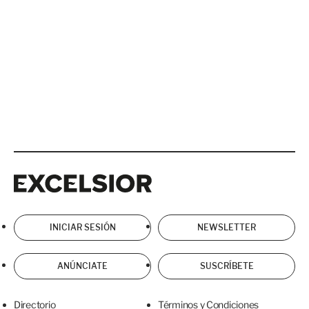
Excelsior
Excelsior
INICIAR SESIÓN
NEWSLETTER
ANÚNCIATE
SUSCRÍBETE
Directorio
Términos y Condiciones