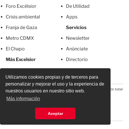
Foro Excélsior
De Utilidad
Crisis ambiental
Apps
Franja de Gaza
Servicios
Metro CDMX
Newsletter
El Chapo
Anúnciate
Más Excelsior
Directorio
Mujeres
Suscripciones
Utilizamos cookies propias y de terceros para
personalizar y mejorar el uso y la experiencia de
© 2026 Todos los derechos reservados. Prohibida la reproducción total
nuestros usuarios en nuestro sitio web.
o parcial, incluyendo cualquier medio electrónico*
Más información
Aceptar