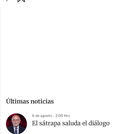
p
u
c
a
i
r
o
d
n
a
e
r
s
d
e
c
o
m
Últimas noticias
p
a
6 de agosto - 2:00 Hrs
r
El sátrapa saluda el diálogo
t