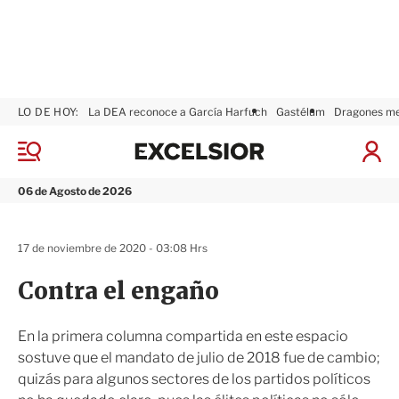
LO DE HOY:
La DEA reconoce a García Harfuch
Gastélum
Dragones m
E
x
M
I
c
e
n
n
e
i
06 de Agosto de 2026
ú
l
c
s
i
i
a
17 de noviembre de 2020 - 03:08 Hrs
o
r
r
S
Contra el engaño
e
s
i
En la primera columna compartida en este espacio
ó
sostuve que el mandato de julio de 2018 fue de cambio;
n
quizás para algunos sectores de los partidos políticos