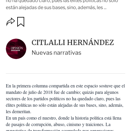
no ha quedado claro, pues las élites políticas no sólo
están alejadas de sus bases, sino, además, les ...
O
G
u
p
a
c
r
i
d
CITLALLI HERNÁNDEZ
o
a
n
r
Nuevas narrativas
e
s
d
e
c
o
En la primera columna compartida en este espacio sostuve que el
m
mandato de julio de 2018 fue de cambio; quizás para algunos
p
a
sectores de los partidos políticos no ha quedado claro, pues las
r
élites políticas no sólo están alejadas de sus bases, sino, además,
t
les demeritan.
i
En un país como el nuestro, donde la historia política está llena
r
de pasajes de corrupción, abuso, cinismo y traiciones. La
expectativa de transformación acumulada por generaciones