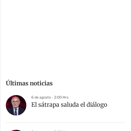
i
r
o
d
n
a
e
r
s
d
e
c
o
m
Últimas noticias
p
a
6 de agosto - 2:00 Hrs
r
El sátrapa saluda el diálogo
t
i
r