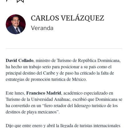
u
p
a
c
r
i
d
CARLOS VELÁZQUEZ
o
a
n
r
Veranda
e
s
d
e
c
o
David Collado
, ministro de Turismo de República Dominicana,
m
ha hecho un trabajo serio para posicionar a su país como el
p
a
principal destino del Caribe y de paso ha criticado la falta de
r
estrategias de promoción turística de México.
t
i
Francisco Madrid
Este lunes,
, académico especializado en
r
Turismo de la Universidad Anáhuac, escribió que Dominicana se
ha convertido en un “fiero retador del liderazgo turístico de los
destinos de playa mexicanos”.
Dijo que entre enero y abril la llegada de turistas internacionales