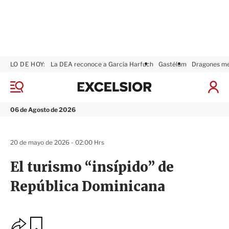
LO DE HOY:
La DEA reconoce a García Harfuch
Gastélum
Dragones m
E
x
M
I
c
e
n
n
e
i
06 de Agosto de 2026
ú
l
c
s
i
i
a
20 de mayo de 2026 - 02:00 Hrs
o
r
r
S
El turismo “insípido” de
e
s
República Dominicana
i
ó
n
O
G