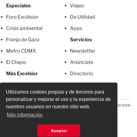
Especiales
Viajes
Foro Excélsior
De Utilidad
Crisis ambiental
Apps
Franja de Gaza
Servicios
Metro CDMX
Newsletter
El Chapo
Anúnciate
Más Excelsior
Directorio
Mujeres
Suscripciones
Utilizamos cookies propias y de terceros para
personalizar y mejorar el uso y la experiencia de
© 2026 Todos los derechos reservados. Prohibida la reproducción total
nuestros usuarios en nuestro sitio web.
o parcial, incluyendo cualquier medio electrónico*
Más información
Aceptar