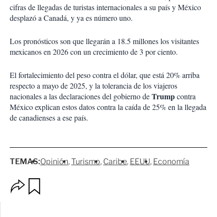
cifras de llegadas de turistas internacionales a su país y México
desplazó a Canadá, y ya es número uno.
Los pronósticos son que llegarán a 18.5 millones los visitantes
mexicanos en 2026 con un crecimiento de 3 por ciento.
El fortalecimiento del peso contra el dólar, que está 20% arriba
respecto a mayo de 2025, y la tolerancia de los viajeros
Trump
nacionales a las declaraciones del gobierno de
contra
México explican estos datos contra la caída de 25% en la llegada
de canadienses a ese país.
TEMAS:
Opinión
Turismo
Caribe
EEUU
Economía
O
G
p
u
c
a