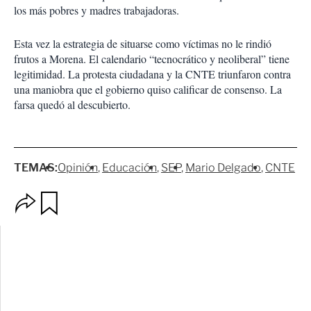
los más pobres y madres trabajadoras.
Esta vez la estrategia de situarse como víctimas no le rindió
frutos a Morena. El calendario “tecnocrático y neoliberal” tiene
legitimidad. La protesta ciudadana y la CNTE triunfaron contra
una maniobra que el gobierno quiso calificar de consenso. La
farsa quedó al descubierto.
TEMAS:
Opinión
Educación
SEP
Mario Delgado
CNTE
O
G
p
u
c
a
i
r
o
d
n
a