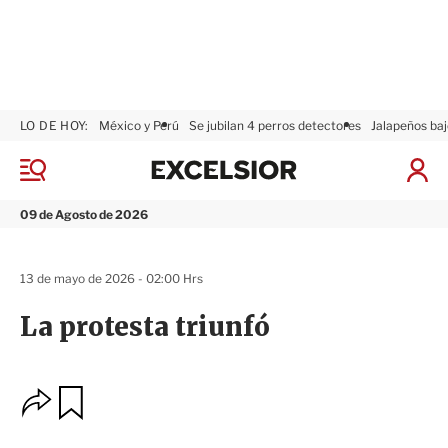
LO DE HOY:
México y Perú
Se jubilan 4 perros detectores
Jalapeños baj
E
x
M
I
c
e
n
n
e
i
09 de Agosto de 2026
ú
l
c
s
i
i
a
13 de mayo de 2026 - 02:00 Hrs
o
r
r
S
La protesta triunfó
e
s
i
ó
O
G
n
u
p
a
c
r