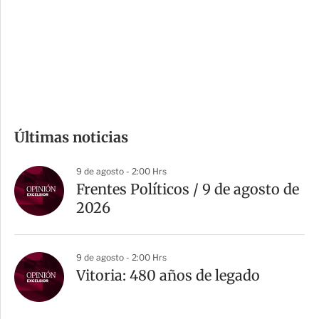
e
r
s
d
e
c
o
m
Últimas noticias
p
a
9 de agosto - 2:00 Hrs
r
Frentes Políticos / 9 de agosto de
t
2026
i
r
9 de agosto - 2:00 Hrs
Vitoria: 480 años de legado