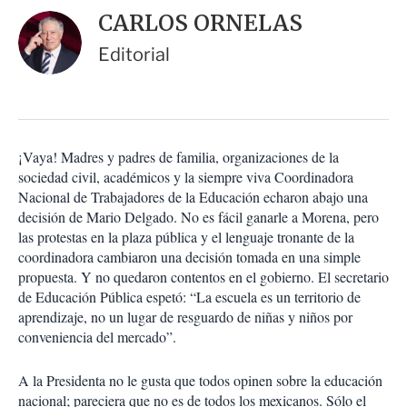
i
d
CARLOS ORNELAS
o
a
n
r
Editorial
e
s
d
e
c
o
¡Vaya! Madres y padres de familia, organizaciones de la
m
sociedad civil, académicos y la siempre viva Coordinadora
p
a
Nacional de Trabajadores de la Educación echaron abajo una
r
decisión de Mario Delgado. No es fácil ganarle a Morena, pero
t
las protestas en la plaza pública y el lenguaje tronante de la
i
coordinadora cambiaron una decisión tomada en una simple
r
propuesta. Y no quedaron contentos en el gobierno. El secretario
de Educación Pública espetó: “La escuela es un territorio de
aprendizaje, no un lugar de resguardo de niñas y niños por
conveniencia del mercado”.
A la Presidenta no le gusta que todos opinen sobre la educación
nacional; pareciera que no es de todos los mexicanos. Sólo el