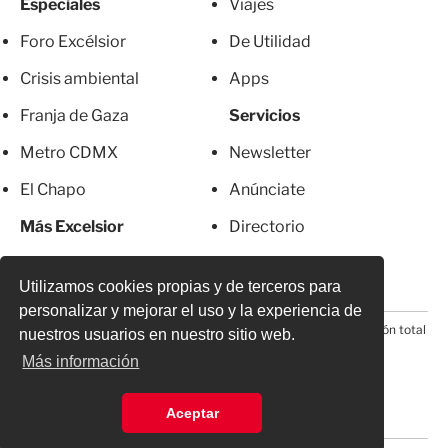
Especiales
Viajes
Foro Excélsior
De Utilidad
Crisis ambiental
Apps
Franja de Gaza
Servicios
Metro CDMX
Newsletter
El Chapo
Anúnciate
Más Excelsior
Directorio
Mujeres
Suscripciones
Utilizamos cookies propias y de terceros para
personalizar y mejorar el uso y la experiencia de
© 2026 Todos los derechos reservados. Prohibida la reproducción total
nuestros usuarios en nuestro sitio web.
o parcial, incluyendo cualquier medio electrónico*
Más información
Aceptar