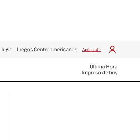
 lupa
Juegos Centroamericanos
Anúnciate
I
n
i
Última Hora
c
Impreso de hoy
i
a
r
S
e
s
i
ó
n