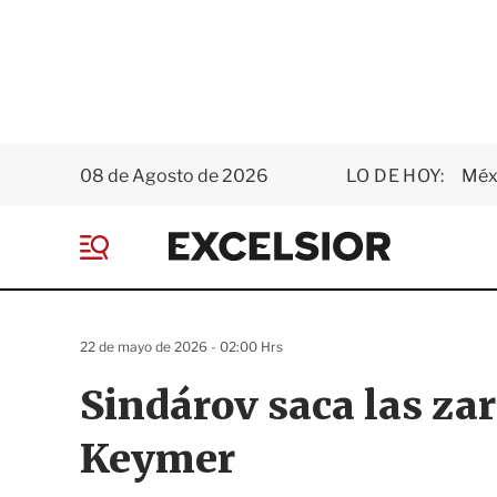
08 de Agosto de 2026
LO DE HOY:
Méxi
E
x
M
c
e
e
n
l
ú
s
22 de mayo de 2026 - 02:00 Hrs
i
o
Sindárov saca las zar
r
Keymer