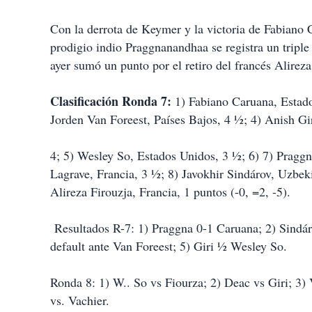
i
r
Con la derrota de Keymer y la victoria de Fabiano 
prodigio indio Praggnanandhaa se registra un trip
ayer sumó un punto por el retiro del francés Alireza
Clasificación Ronda 7:
1) Fabiano Caruana, Estado
Jorden Van Foreest, Países Bajos, 4 ½; 4) Anish Gir
4; 5) Wesley So, Estados Unidos, 3 ½; 6) 7) Prag
Lagrave, Francia, 3 ½; 8) Javokhir Sindárov, Uzbe
Alireza Firouzja, Francia, 1 puntos (-0, =2, -5).
Resultados R-7: 1) Praggna 0-1 Caruana; 2) Sindá
default ante Van Foreest; 5) Giri ½ Wesley So.
Ronda 8: 1) W.. So vs Fiourza; 2) Deac vs Giri; 3)
vs. Vachier.