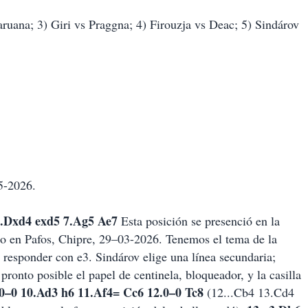
ruana; 3) Giri vs Praggna; 4) Firouzja vs Deac; 5) Sindárov
5-2026.
 6.Dxd4 exd5 7.Ag5 Ae7
Esta posición se presenció en la
to en Pafos, Chipre, 29–03-2026. Tenemos el tema de la
esponder con e3. Sindárov elige una línea secundaria;
onto posible el papel de centinela, bloqueador, y la casilla
 0–0 10.Ad3 h6 11.Af4= Cc6 12.0–0 Tc8
(12...Cb4 13.Cd4