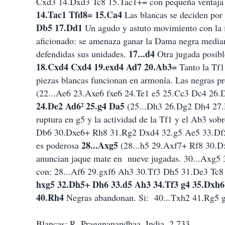
Cxd3 14.Dxd3 Tc8 15.Tac1+= con pequeña ventaja bl
14.Tac1 Tfd8= 15.Ca4
Las blancas se deciden por h
Db5 17.Dd1
Un agudo y astuto movimiento con la i
aficionado: se amenaza ganar la Dama negra medi
17...d4
defendidas sus unidades.
Otra jugada posibl
18.Cxd4 Cxd4 19.exd4 Ad7 20.Ab3=
Tanto la Tf1
piezas blancas funcionan en armonía. Las negras pr
(22...Ae6 23.Axe6 fxe6 24.Te1 e5 25.Cc3 Dc4 26
24.De2 Ad6² 25.g4 Da5
(25...Dh3 26.Dg2 Dh4 27
ruptura en g5 y la actividad de la Tf1 y el Ab3 so
Db6 30.Dxe6+ Rh8 31.Rg2 Dxd4 32.g5 Ae5 33.Df
28...Axg5
es poderosa
(28...h5 29.Axf7+ Rf8 30.Dx
anuncian jaque mate en
nueve jugadas. 30...Axg5
con: 28...Af6 29.gxf6 Ah3 30.Tf3 Dh5 31.De3 Tc
hxg5 32.Dh5+ Dh6 33.d5 Ah3 34.Tf3 g4 35.Dxh6
40.Rh4
Negras abandonan. Si:
40...Txh2 41.Rg5 
Blancas: R. Praggnanandhaa, India, 2,733.