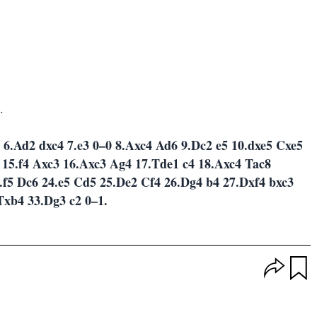
.
 6.Ad2 dxc4 7.e3 0–0 8.Axc4 Ad6 9.Dc2 e5 10.dxe5 Cxe5
 15.f4 Axc3 16.Axc3 Ag4 17.Tde1 c4 18.Axc4 Tac8
.f5 Dc6 24.e5 Cd5 25.De2 Cf4 26.Dg4 b4 27.Dxf4 bxc3
Txb4 33.Dg3 c2 0–1.
O
p
u
c
a