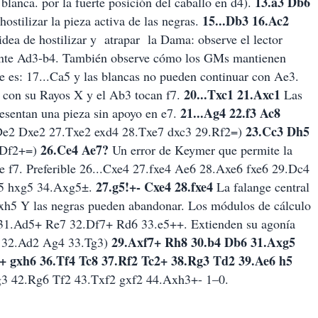
13.a3 Db6
anca. por la fuerte posición del caballo en d4).
15...Db3 16.Ac2
ostilizar la pieza activa de las negras.
dea de hostilizar y
atrapar
la Dama: observe el lector
ante Ad3-b4. También observe cómo los GMs mantienen
e es: 17...Ca5 y las blancas no pueden continuar con Ae3.
20...Txc1 21.Axc1
 con su Rayos X y el Ab3 tocan f7.
Las
21...Ag4 22.f3 Ac8
esentan una pieza sin apoyo en e7.
23.Cc3 Dh5
.De2 Dxe2 27.Txe2 exd4 28.Txe7 dxc3 29.Rf2=)
26.Ce4 Ae7?
.Df2+=)
Un error de Keymer que permite la
bre f7. Preferible 26...Cxe4 27.fxe4 Ae6 28.Axe6 fxe6 29.Dc4
27.g5!+- Cxe4 28.fxe4
5 hxg5 34.Axg5±.
La falange central
h5 Y las negras pueden abandonar. Los módulos de cálculo
 31.Ad5+ Re7 32.Df7+ Rd6 33.e5++. Extienden su agonía
29.Axf7+ Rh8 30.b4 Db6 31.Axg5
8 32.Ad2 Ag4 33.Tg3)
+ gxh6 36.Tf4 Tc8 37.Rf2 Tc2+ 38.Rg3 Td2 39.Ae6 h5
g3 42.Rg6 Tf2 43.Txf2 gxf2 44.Axh3+- 1–0.