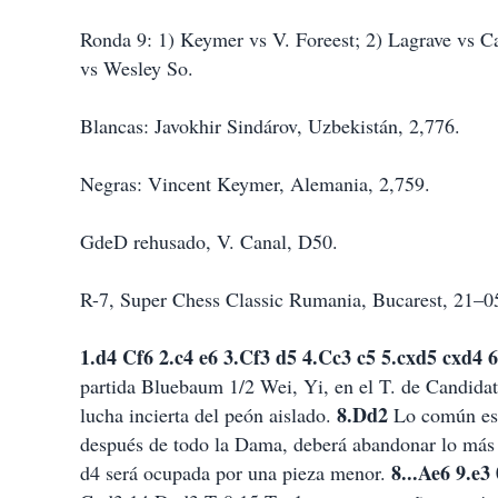
Ronda 9: 1) Keymer vs V. Foreest; 2) Lagrave vs Ca
vs Wesley So.
Blancas: Javokhir Sindárov, Uzbekistán, 2,776.
Negras: Vincent Keymer, Alemania, 2,759.
GdeD rehusado, V. Canal, D50.
R-7, Super Chess Classic Rumania, Bucarest, 21–0
1.d4 Cf6 2.c4 e6 3.Cf3 d5 4.Cc3 c5 5.cxd5 cxd4
partida Bluebaum 1/2 Wei, Yi, en el T. de Candida
8.Dd2
lucha incierta del peón aislado.
Lo común es r
después de todo la Dama, deberá abandonar lo más pr
8...Ae6 9.e3
d4 será ocupada por una pieza menor.