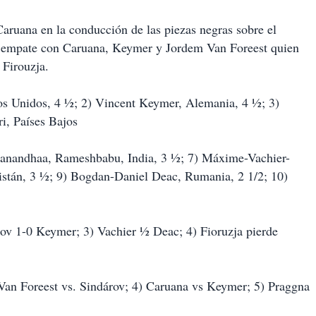
Caruana en la conducción de las piezas negras sobre el
le empate con Caruana, Keymer y Jordem Van Foreest quien
 Firouzja.
s Unidos, 4 ½; 2) Vincent Keymer, Alemania, 4 ½; 3)
i, Países Bajos
gnanandhaa, Rameshbabu, India, 3 ½; 7) Máxime-Vachier-
kistán, 3 ½; 9) Bogdan-Daniel Deac, Rumania, 2 1/2; 10)
rov 1-0 Keymer; 3) Vachier ½ Deac; 4) Fioruzja pierde
 Van Foreest vs. Sindárov; 4) Caruana vs Keymer; 5) Praggna