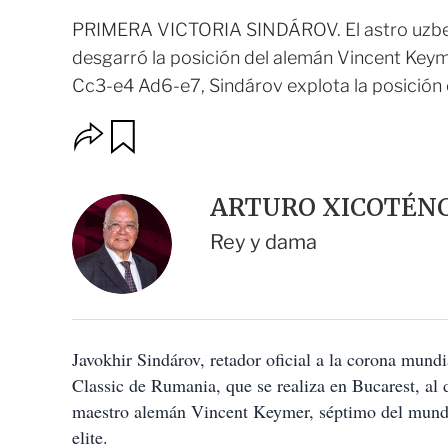
PRIMERA VICTORIA SINDÁROV. El astro uzbeko
desgarró la posición del alemán Vincent Keym
Cc3-e4 Ad6-e7, Sindárov explota la posición 
O
G
u
p
a
c
r
i
d
ARTURO XICOTÉNC
o
a
n
r
Rey y dama
e
s
d
e
c
o
Javokhir Sindárov, retador oficial a la corona mundi
m
p
Classic de Rumania, que se realiza en Bucarest, al d
a
maestro alemán Vincent Keymer, séptimo del mundo,
r
t
elite.