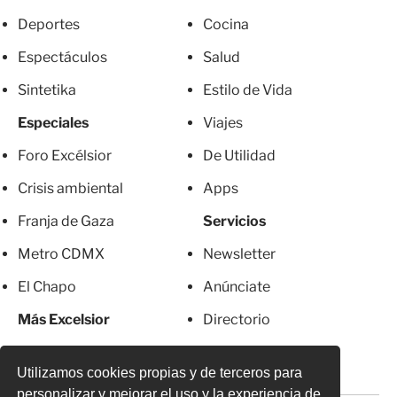
Deportes
Cocina
Espectáculos
Salud
Sintetika
Estilo de Vida
Especiales
Viajes
Foro Excélsior
De Utilidad
Crisis ambiental
Apps
Franja de Gaza
Servicios
Metro CDMX
Newsletter
El Chapo
Anúnciate
Más Excelsior
Directorio
Mujeres
Suscripciones
Utilizamos cookies propias y de terceros para
personalizar y mejorar el uso y la experiencia de