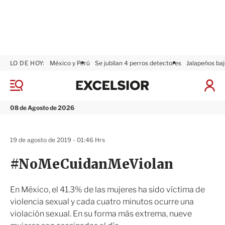
LO DE HOY:
México y Perú
Se jubilan 4 perros detectores
Jalapeños baj
E
x
M
I
c
e
n
n
e
i
08 de Agosto de 2026
ú
l
c
s
i
i
a
19 de agosto de 2019 - 01:46 Hrs
o
r
r
S
#NoMeCuidanMeViolan
e
s
i
En México, el 41.3% de las mujeres ha sido víctima de
ó
violencia sexual y cada cuatro minutos ocurre una
n
violación sexual. En su forma más extrema, nueve