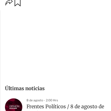
O
G
p
u
c
a
i
r
o
d
n
a
e
r
s
d
e
c
o
m
Últimas noticias
p
a
8 de agosto - 2:00 Hrs
r
Frentes Políticos / 8 de agosto de