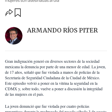
mujeres son asesinadas al día
O
G
u
p
a
c
r
i
d
ARMANDO RÍOS PITER
o
a
n
r
e
s
d
e
c
Gran indignación generó en diversos sectores de la sociedad
o
mexicana la denuncia por parte de una menor de edad. La joven,
m
de 17 años, señaló que fue violada a manos de policías de la
p
a
Secretaría de Seguridad Ciudadana de la Ciudad de México.
r
Este episodio volvió a poner en la vitrina la seguridad en la
t
CDMX y, sobre todo, vuelve a poner a discusión la integridad
i
de las mujeres en el país.
r
La joven denunció que fue violada por cuatro policías
preventivos durante la madrugada del pasado sábado 3 de agosto