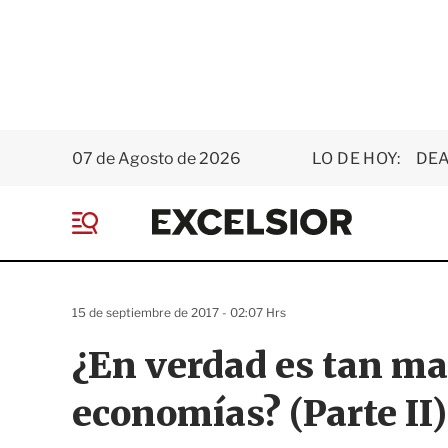
07 de Agosto de 2026
LO DE HOY:
DEA
E
x
M
c
e
e
n
l
ú
s
15 de septiembre de 2017 - 02:07 Hrs
i
o
¿En verdad es tan mal
r
economías? (Parte II)