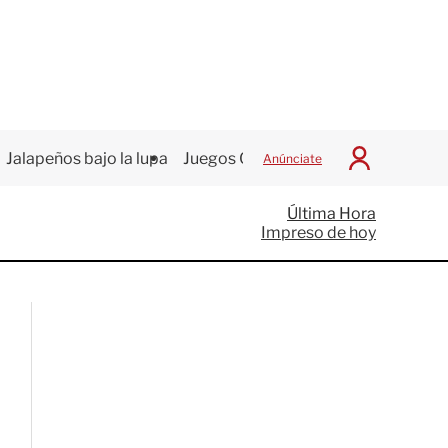
Jalapeños bajo la lupa
Juegos Centroamericanos
Anúnciate
I
n
i
Última Hora
c
Impreso de hoy
i
a
r
S
e
s
i
ó
n