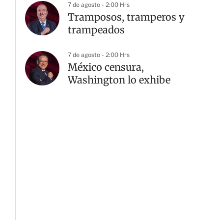
7 de agosto - 2:00 Hrs
Tramposos, tramperos y
trampeados
7 de agosto - 2:00 Hrs
México censura,
Washington lo exhibe
G