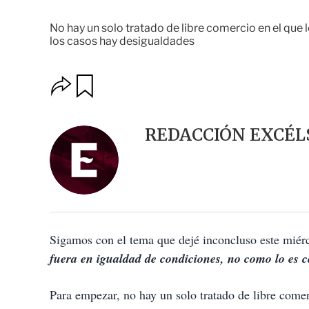
No hay un solo tratado de libre comercio en el que 
los casos hay desigualdades
O
G
u
p
a
c
r
i
d
REDACCIÓN EXCÉL
o
a
n
r
e
s
d
e
c
o
Sigamos con el tema que dejé inconcluso este miér
m
p
fuera en igualdad de condiciones, no como lo es 
a
r
t
Para empezar, no hay un solo tratado de libre comer
i