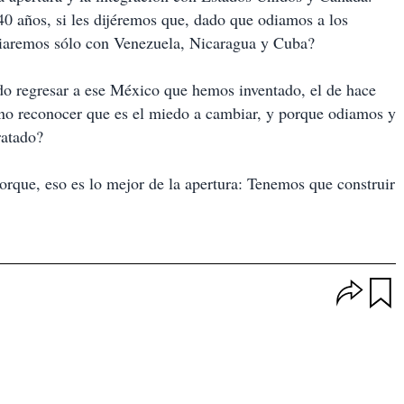
0 años, si les dijéremos que, dado que odiamos a los
iaremos sólo con Venezuela, Nicaragua y Cuba?
do regresar a ese México que hemos inventado, el de hace
 no reconocer que es el miedo a cambiar, y porque odiamos y
ratado?
rque, eso es lo mejor de la apertura: Tenemos que construir
O
p
u
c
a
i
r
o
d