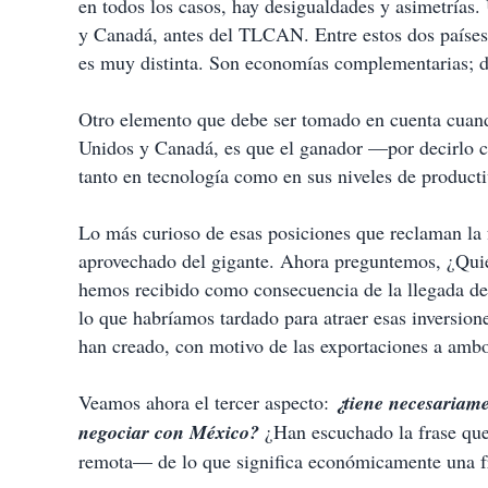
en todos los casos, hay desigualdades y asimetrías.
r
y Canadá, antes del TLCAN. Entre estos dos países,
es muy distinta. Son economías complementarias; de 
Otro elemento que debe ser tomado en cuenta cuand
Unidos y Canadá, es que el ganador —por decirlo c
tanto en tecnología como en sus niveles de product
Lo más curioso de esas posiciones que reclaman la f
aprovechado del gigante. Ahora preguntemos, ¿Quién
hemos recibido como consecuencia de la llegada de
lo que habríamos tardado para atraer esas inversio
han creado, con motivo de las exportaciones a ambo
Veamos ahora el tercer aspecto:
¿tiene necesariam
negociar con México?
¿Han escuchado la frase que
remota— de lo que significa económicamente una f