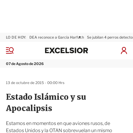
LO DE HOY:
DEA reconoce a García Harfuch
Se jubilan 4 perros detecto
E
x
M
I
c
e
n
n
e
i
07 de Agosto de 2026
ú
l
c
s
i
i
a
13 de octubre de 2015 - 00:00 Hrs
o
r
r
S
Estado Islámico y su
e
s
Apocalipsis
i
ó
n
Estamos en momentos en que aviones rusos, de
Estados Unidos y la OTAN sobrevuelan un mismo