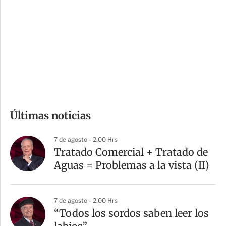
n
a
e
r
s
d
e
c
o
m
Últimas noticias
p
a
7 de agosto - 2:00 Hrs
r
Tratado Comercial + Tratado de
t
Aguas = Problemas a la vista (II)
i
r
7 de agosto - 2:00 Hrs
“Todos los sordos saben leer los