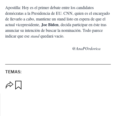
Apostilla: Hoy es el primer debate entre los candidatos
demócratas a la Presidencia de EU. CNN, quien es el encargado
de llevarlo a cabo, mantiene un stand listo en espera de que el
Joe Biden
actual vicepresidente,
, decida participar en éste tras
anunciar su intención de buscar la nominación. Todo parece
indicar que ese
stand
quedará vacío.
@AnaPOrdorica
TEMAS:
O
G
p
u
c
a
i
r
o
d