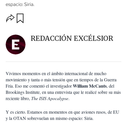
espacio: Siria.
O
G
u
p
a
c
r
i
d
REDACCIÓN EXCÉLSIOR
o
a
n
r
e
s
d
e
c
Vivimos momentos en el ámbito internacional de mucho
o
movimiento y tanta o más tensión que en tiempos de la Guerra
m
William McCants
Fría. Eso me comentó el investigador
, del
p
a
Brookings Institute, en una entrevista que le realicé sobre su más
r
reciente libro,
The ISIS Apocalypse
.
t
i
Y es cierto. Estamos en momentos en que aviones rusos, de EU
r
y la OTAN sobrevuelan un mismo espacio: Siria.