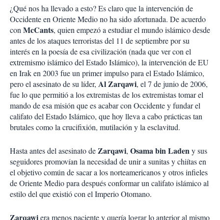
¿Qué nos ha llevado a esto? Es claro que la intervención de
Occidente en Oriente Medio no ha sido afortunada. De acuerdo
McCants
con
, quien empezó a estudiar el mundo islámico desde
antes de los ataques terroristas del 11 de septiembre por su
interés en la poesía de esa civilización (nada que ver con el
extremismo islámico del Estado Islámico), la intervención de EU
en Irak en 2003 fue un primer impulso para el Estado Islámico,
Al Zarqawi
pero el asesinato de su líder,
, el 7 de junio de 2006,
fue lo que permitió a los extremistas de los extremistas tomar el
mando de esa misión que es acabar con Occidente y fundar el
califato del Estado Islámico, que hoy lleva a cabo prácticas tan
brutales como la crucifixión, mutilación y la esclavitud.
Zarqawi
Osama bin Laden
Hasta antes del asesinato de
,
y sus
seguidores promovían la necesidad de unir a sunitas y chiítas en
el objetivo común de sacar a los norteamericanos y otros infieles
de Oriente Medio para después conformar un califato islámico al
estilo del que existió con el Imperio Otomano.
Zarqawi
era menos paciente y quería lograr lo anterior al mismo