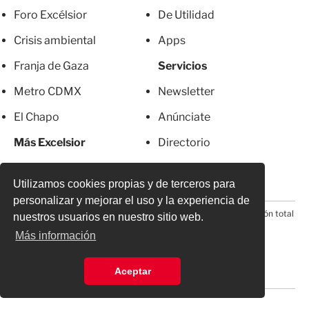
Foro Excélsior
De Utilidad
Crisis ambiental
Apps
Franja de Gaza
Servicios
Metro CDMX
Newsletter
El Chapo
Anúnciate
Más Excelsior
Directorio
Mujeres
Suscripciones
Utilizamos cookies propias y de terceros para
personalizar y mejorar el uso y la experiencia de
© 2026 Todos los derechos reservados. Prohibida la reproducción total
nuestros usuarios en nuestro sitio web.
o parcial, incluyendo cualquier medio electrónico*
Más información
Aceptar