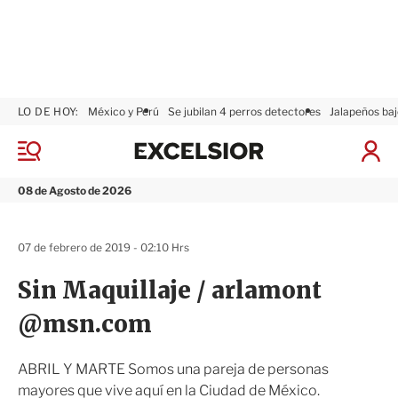
LO DE HOY:
México y Perú
Se jubilan 4 perros detectores
Jalapeños baj
E
x
M
I
c
e
n
n
e
i
08 de Agosto de 2026
ú
l
c
s
i
i
a
07 de febrero de 2019 - 02:10 Hrs
o
r
r
S
Sin Maquillaje / arlamont
e
s
@msn.com
i
ó
n
ABRIL Y MARTE Somos una pareja de personas
mayores que vive aquí en la Ciudad de México.