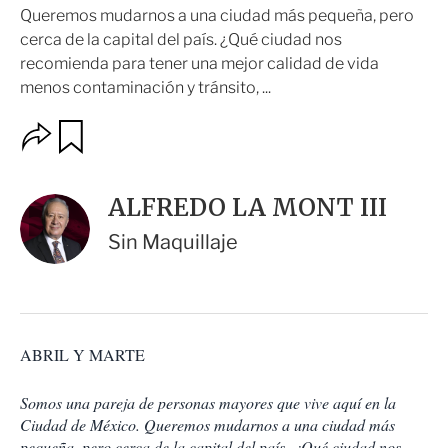
Queremos mudarnos a una ciudad más pequeña, pero
cerca de la capital del país. ¿Qué ciudad nos
recomienda para tener una mejor calidad de vida
menos contaminación y tránsito, ...
O
G
u
p
a
c
r
i
d
ALFREDO LA MONT III
o
a
n
r
Sin Maquillaje
e
s
d
e
c
o
ABRIL Y MARTE
m
p
a
Somos una pareja de personas mayores que vive aquí en la
r
Ciudad de México. Queremos mudarnos a una ciudad más
t
pequeña, pero cerca de la capital del país. ¿Qué ciudad nos