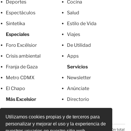
Deportes
Cocina
Espectáculos
Salud
Sintetika
Estilo de Vida
Especiales
Viajes
Foro Excélsior
De Utilidad
Crisis ambiental
Apps
Franja de Gaza
Servicios
Metro CDMX
Newsletter
El Chapo
Anúnciate
Más Excelsior
Directorio
Mujeres
Suscripciones
Utilizamos cookies propias y de terceros para
personalizar y mejorar el uso y la experiencia de
© 2026 Todos los derechos reservados. Prohibida la reproducción total
nuestros usuarios en nuestro sitio web.